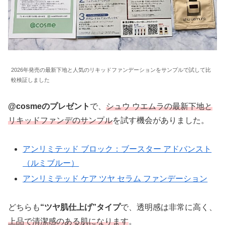
2026年発売の最新下地と人気のリキッドファンデーションをサンプルで試して比
較検証しました
@cosmeのプレゼント
で、
シュウ ウエムラの最新下地と
リキッドファンデのサンプル
を試す機会がありました。
アンリミテッド ブロック：ブースター アドバンスト
（ルミブルー）
アンリミテッド ケア ツヤ セラム ファンデーション
どちらも
“ツヤ肌仕上げ”タイプ
で、透明感は非常に高く、
上品で清潔感のある肌になります
。