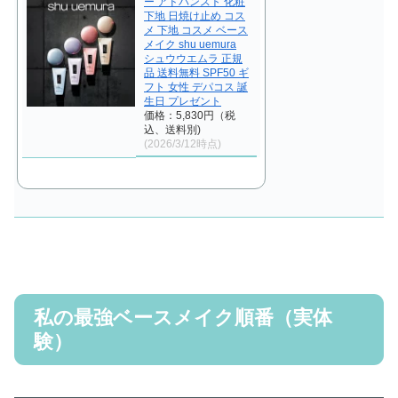
ー アドバンスト 化粧
下地 日焼け止め コス
メ 下地 コスメ ベース
メイク shu uemura
シュウウエムラ 正規
品 送料無料 SPF50 ギ
フト 女性 デパコス 誕
生日 プレゼント
価格：5,830円（税
込、送料別)
(2026/3/12時点)
私の最強ベースメイク順番（実体
験）