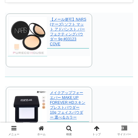
【メール便可】NARS
(ナーズ) ソフト マッ
ト アドバンスト パー
フェクティングパウ
ダー 9g #03123
COVE
メイクアップフォー
エバー MAKE UP
FOREVER HDスキン
プレストパウダー
10g フェイスパウダ
ー 選べるカラー
メニュー
ホーム
検索
トップ
サイドバー