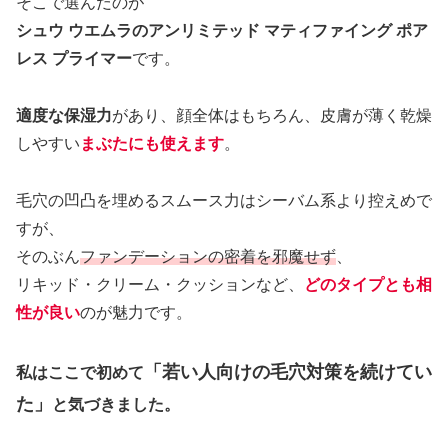
そこで選んだのが
シュウ ウエムラのアンリミテッド マティファイング ポア
レス プライマー
です。
適度な保湿力
があり、顔全体はもちろん、皮膚が薄く乾燥
しやすい
まぶたにも使えます
。
毛穴の凹凸を埋めるスムース力はシーバム系より控えめで
すが、
そのぶん
ファンデーションの密着を邪魔せず
、
リキッド・クリーム・クッションなど、
どのタイプとも相
性が良い
のが魅力です。
「若い人向けの毛穴対策を続けてい
私はここで初めて
た」
と気づきました。