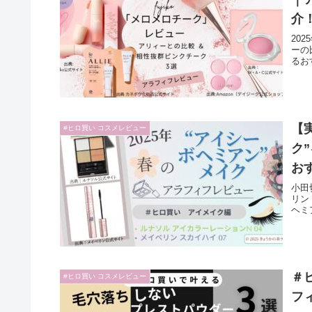
介
20
ーの
るお
【
#ヒロ買い コスメレビュー
ク
お
小田
リン
ヘミ
＃
#ヒロ買い コスメレビュー
フ