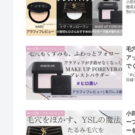
小田
徹底
別の
毛
#ヒロ買い コスメレビュー
ア
で
「#
目線
小
#ヒロ買い コスメレビュー
ー
ー