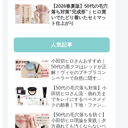
【2026春夏版】50代の毛穴
落ち対策“完成形”｜ヒロ買
いでたどり着いたセミマッ
ト仕上がり
人気記事
小田切ヒロさんおすすめ｜
50代の黒クマはレッドが正
解！ヴィセのプチプラコン
シーラーで自然に隠す
【2026年版】
【50代の毛穴落ち対策】小
田切ヒロさん流・崩れ方ま
でキレイにするベースメイ
クの順番｜下地・ファン
デ・パウダーの基本
【50代の毛穴落ちを防ぐ】
小田切ヒロ理論を実践｜夕
方崩れても汚くならないベ