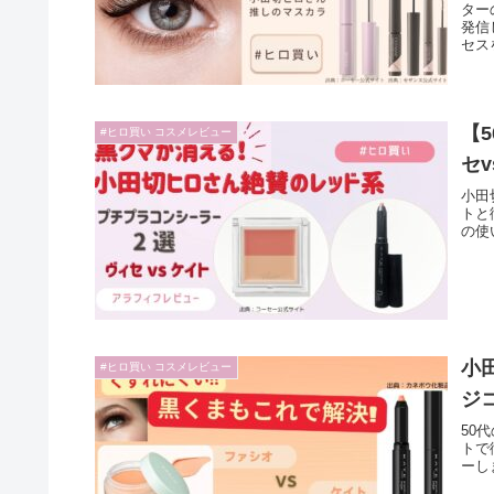
ター
発信
セス
【
#ヒロ買い コスメレビュー
セ
小田
トと
の使
小
#ヒロ買い コスメレビュー
ジ
50
トで
ーし