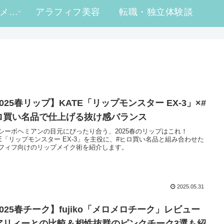
#ヒロ買い コスメレビュー
アラフィフ美容
転職・独立体験談
025春リップ】KATE「リップモンスター EX-3」×#
ロ買い名品で仕上げる抜け感バランス
シーボヘミアンの目元にぴったり合う、2025春のリップはこれ！
TE「リップモンスター EX-3」を主役に、#ヒロ買い名品と組み合わせた
フィフ向けのリップメイク術を紹介します。
2025.05.31
2025春チーク】fujiko「メロメロチーク」レビュー
アリィーとの比較＆相性抜群のピンクチーク3選も紹