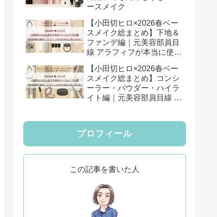
ースメイク
【小田切ヒロ×2026春ベー
スメイク総まとめ】下地＆
ファンデ編｜元美容部員目
線 アラフィフが本当に使え
る12選
【小田切ヒロ×2026春ベー
スメイク総まとめ】コンシ
ーラー・パウダー・ハイラ
イト編｜元美容部員目線 ア
ラフィフが本当に使える6
選
プロフィール
この記事を書いた人