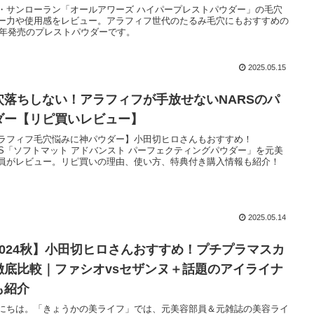
・サンローラン「オールアワーズ ハイパープレストパウダー」の毛穴
ー力や使用感をレビュー。アラフィフ世代のたるみ毛穴にもおすすめの
24年発売のプレストパウダーです。
2025.05.15
穴落ちしない！アラフィフが手放せないNARSのパ
ダー【リピ買いレビュー】
ラフィフ毛穴悩みに神パウダー】小田切ヒロさんもおすすめ！
RS「ソフトマット アドバンスト パーフェクティングパウダー」を元美
員がレビュー。リピ買いの理由、使い方、特典付き購入情報も紹介！
2025.05.14
2024秋】小田切ヒロさんおすすめ！プチプラマスカ
徹底比較｜ファシオvsセザンヌ＋話題のアイライナ
も紹介
にちは。「きょうかの美ライフ」では、元美容部員＆元雑誌の美容ライ