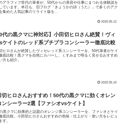
のアラフィフ世代の筆者が、50代からの美容や仕事にまつわる体験談を
しています。本日も、旧ブログ「きょうかの詩（うた）」で多くのアク
を集めた人気記事のリライト版を...
2025.05.12
50代の黒クマに神対応】小田切ヒロさん絶賛！ヴィ
vsケイトのレッド系プチプラコンシーラー徹底比較
切ヒロさんが絶賛したヴィセレッド系コンシーラーを、50代筆者がケイ
徹底比較！黒クマを自然にカバーし、くすみまで明るく見せるおすすめ
い方も紹介。
2025.05.10
田切ヒロさんおすすめ！50代の黒クマに効くオレン
コンシーラー2選【ファシオvsケイト】
代の黒クマに効果的と話題のオレンジ系コンシーラーを、ファシオとケイ
徹底比較。小田切ヒロさんおすすめの色味・仕上がり・使い方をレビュ
ます。