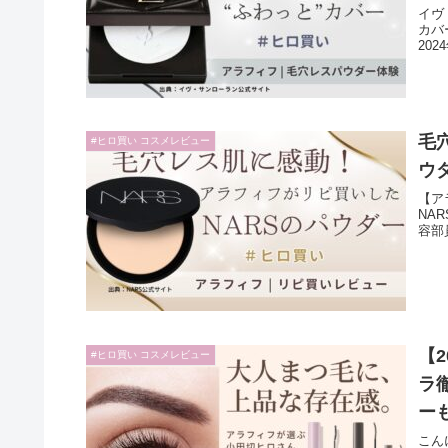
イヴ
カバ
20
毛
#ヒロ買い コスメレビュー
ウ
【ア
NA
容部
【
#ヒロ買い コスメレビュー
ラ
ー
こん