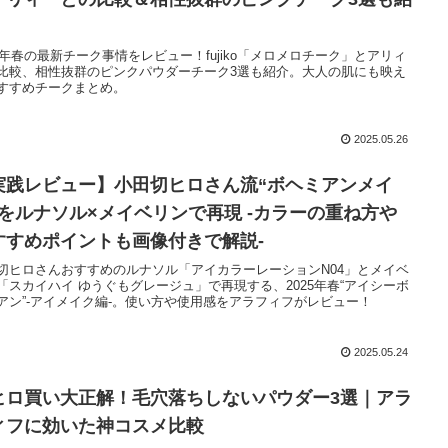
！
25年春の最新チーク事情をレビュー！fujiko「メロメロチーク」とアリィ
比較、相性抜群のピンクパウダーチーク3選も紹介。大人の肌にも映え
すすめチークまとめ。
2025.05.26
実践レビュー】小田切ヒロさん流“ボヘミアンメイ
”をルナソル×メイベリンで再現 -カラーの重ね方や
すすめポイントも画像付きで解説-
切ヒロさんおすすめのルナソル「アイカラーレーションN04」とメイベ
「スカイハイ ゆうぐもグレージュ」で再現する、2025年春“アイシーボ
アン”-アイメイク編-。使い方や使用感をアラフィフがレビュー！
2025.05.24
ヒロ買い大正解！毛穴落ちしないパウダー3選｜アラ
ィフに効いた神コスメ比較