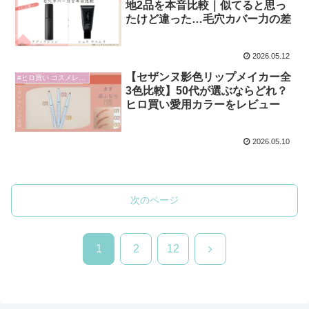
地2品を本音比較｜似てると思っ
たけど違った…毛穴カバー力の差
2026.05.12
【セザンヌ影色リップメイカー全
#ヒロ買い コスメレビュー
3色比較】50代が選ぶならどれ？
ヒロ買い愛用カラーをレビュー
2026.05.10
次のページ
次
1
2
12
へ