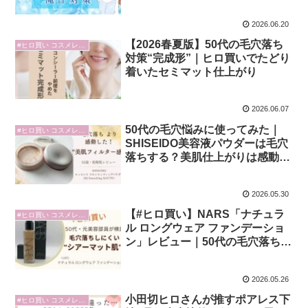
2026.06.20
【2026春夏版】50代の毛穴落ち
#ヒロ買い コスメレビュー
対策“完成形”｜ヒロ買いでたどり
着いたセミマット仕上がり
2026.06.07
50代の毛穴悩みに使ってみた｜
#ヒロ買い コスメレビュー
SHISEIDO美容液パウダーは毛穴
落ちする？美肌仕上がりは感動
級‼
2026.05.30
【#ヒロ買い】NARS「ナチュラ
#ヒロ買い コスメレビュー
ル ロングウェア ファンデーショ
ン」レビュー｜50代の毛穴落ちを
防ぐ“シアーマット肌”が優秀！
2026.05.26
小田切ヒロさんが推すポアレス下
#ヒロ買い コスメレビュー