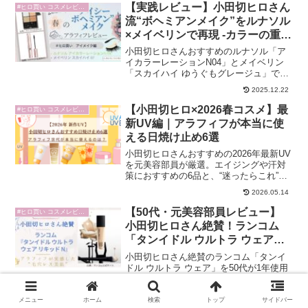
【実践レビュー】小田切ヒロさん
#ヒロ買い コスメレビュー
流“ボヘミアンメイク”をルナソル
×メイベリンで再現 -カラーの重ね
方やおすすめポイントも画像付き
小田切ヒロさんおすすめのルナソル「ア
で解説-
イカラーレーションN04」とメイベリン
「スカイハイ ゆうぐもグレージュ」で再
現する、2025年春“アイシーボヘミアン”-
2025.12.22
アイメイク編-。使い方や使用感をアラフ
ィフがレビュー！
【小田切ヒロ×2026春コスメ】最
#ヒロ買い コスメレビュー
新UV編｜アラフィフが本当に使
える日焼け止め6選
小田切ヒロさんおすすめの2026年最新UV
を元美容部員が厳選。エイジングや汗対
策におすすめの6品と、“迷ったらこれ”の
選び方をわかりやすく解説します。
2026.05.14
【50代・元美容部員レビュー】
#ヒロ買い コスメレビュー
小田切ヒロさん絶賛！ランコム
「タンイドル ウルトラ ウェア」
で毛穴レス美肌を実感
小田切ヒロさん絶賛のランコム「タンイ
ドル ウルトラ ウェア」を50代が1年使用
レビュー。毛穴落ち・崩れ・乾燥を防
ぎ、上品なセミマット肌をキープ。色選
2026.05.04
びのコツや下地との相性も詳しく紹介し
メニュー
ホーム
検索
トップ
サイドバー