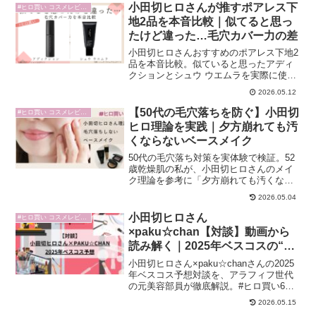
小田切ヒロさんが推すポアレス下
#ヒロ買い コスメレビュー
地2品を本音比較｜似てると思っ
たけど違った…毛穴カバー力の差
小田切ヒロさんおすすめのポアレス下地2
品を本音比較。似ていると思ったアディ
クションとシュウ ウエムラを実際に使っ
て検証したところ、毛穴カバー力に明確
2026.05.12
な差がありました。52歳・たるみ毛穴が
気になる乾燥肌のリアルな使用感と選び
【50代の毛穴落ちを防ぐ】小田切
#ヒロ買い コスメレビュー
方のポイントを元美容部員目線で詳しく
ヒロ理論を実践｜夕方崩れても汚
解説します。
くならないベースメイク
50代の毛穴落ち対策を実体験で検証。52
歳乾燥肌の私が、小田切ヒロさんのメイ
ク理論を参考に「夕方崩れても汚くなら
ないベースメイク」の作り方を解説。毛
2026.05.04
穴落ちしにくい下地・ファンデーショ
ン・パウダーも紹介します。
小田切ヒロさん
#ヒロ買い コスメレビュー
×paku☆chan【対談】動画から
読み解く｜2025年ベスコスの“も
う一つの正解”
小田切ヒロさん×paku☆chanさんの2025
年ベスコス予想対談を、アラフィフ世代
の元美容部員が徹底解説。#ヒロ買い6品
の実体験レビューと、完成度重視のベー
2026.05.15
スメイク5選を紹介します。