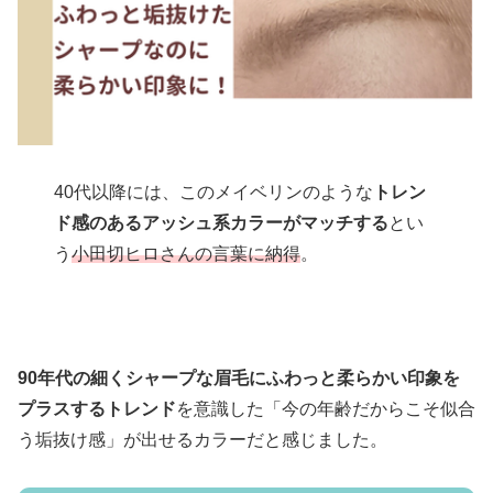
40代以降には、このメイベリンのような
トレン
ド感のあるアッシュ系カラーがマッチする
とい
う
小田切ヒロさんの言葉に納得
。
90年代の細くシャープな眉毛にふわっと柔らかい印象を
プラスするトレンド
を意識した「今の年齢だからこそ似合
う垢抜け感」が出せるカラーだと感じました。