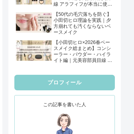
線 アラフィフが本当に使え
る12選
【50代の毛穴落ちを防ぐ】
小田切ヒロ理論を実践｜夕
方崩れても汚くならないベ
ースメイク
【小田切ヒロ×2026春ベー
スメイク総まとめ】コンシ
ーラー・パウダー・ハイラ
イト編｜元美容部員目線 ア
ラフィフが本当に使える6
選
プロフィール
この記事を書いた人