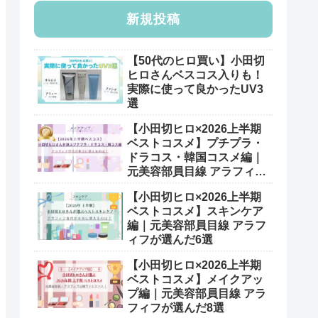
新規投稿
【50代のヒロ買い】小田切
ヒロさんベスコス入りも！
実際に使って良かったUV3
選
【小田切ヒロ×2026上半期
ベストコスメ】プチプラ・
ドラコス・韓国コスメ編｜
元美容部員目線 アラフィフ
が選んだ7選
【小田切ヒロ×2026上半期
ベストコスメ】スキンケア
編｜元美容部員目線 アラフ
ィフが選んだ6選
【小田切ヒロ×2026上半期
ベストコスメ】メイクアッ
プ編｜元美容部員目線 アラ
フィフが選んだ8選