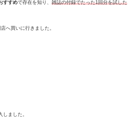
おすすめ
で存在を知り、
雑誌の付録でたった1回分を試した
門店へ買いに行きました。
入しました。