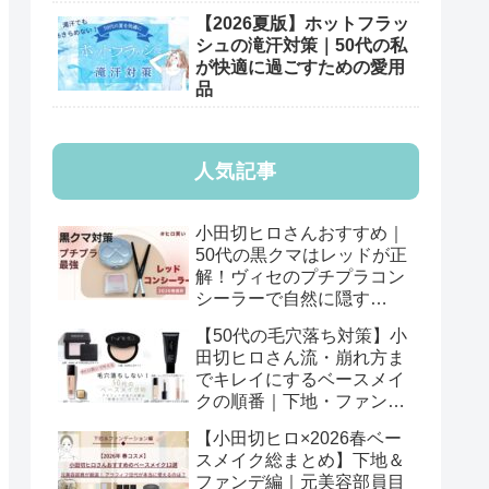
【2026夏版】ホットフラッ
シュの滝汗対策｜50代の私
が快適に過ごすための愛用
品
人気記事
小田切ヒロさんおすすめ｜
50代の黒クマはレッドが正
解！ヴィセのプチプラコン
シーラーで自然に隠す
【2026年版】
【50代の毛穴落ち対策】小
田切ヒロさん流・崩れ方ま
でキレイにするベースメイ
クの順番｜下地・ファン
デ・パウダーの基本
【小田切ヒロ×2026春ベー
スメイク総まとめ】下地＆
ファンデ編｜元美容部員目