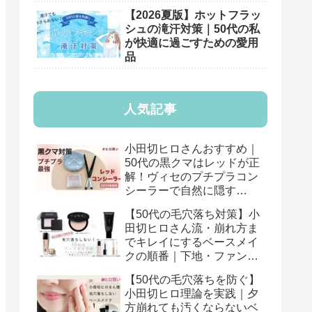
【2026夏版】ホットフラッ
シュの滝汗対策｜50代の私
が快適に過ごすための愛用
品
人気記事
小田切ヒロさんおすすめ｜
50代の黒クマはレッドが正
解！ヴィセのプチプラコン
シーラーで自然に隠す
【2026年版】
【50代の毛穴落ち対策】小
田切ヒロさん流・崩れ方ま
でキレイにするベースメイ
クの順番｜下地・ファン
デ・パウダーの基本
【50代の毛穴落ちを防ぐ】
小田切ヒロ理論を実践｜夕
方崩れても汚くならないベ