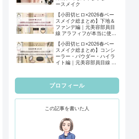
ースメイク
【小田切ヒロ×2026春ベー
スメイク総まとめ】下地＆
ファンデ編｜元美容部員目
線 アラフィフが本当に使え
る12選
【小田切ヒロ×2026春ベー
スメイク総まとめ】コンシ
ーラー・パウダー・ハイラ
イト編｜元美容部員目線 ア
ラフィフが本当に使える6
選
プロフィール
この記事を書いた人