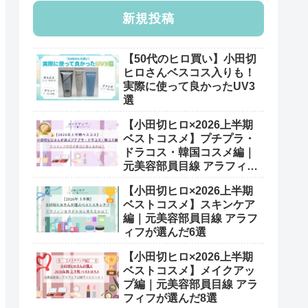
新規投稿
【50代のヒロ買い】小田切
ヒロさんベスコス入りも！
実際に使って良かったUV3
選
【小田切ヒロ×2026上半期
ベストコスメ】プチプラ・
ドラコス・韓国コスメ編｜
元美容部員目線 アラフィフ
が選んだ7選
【小田切ヒロ×2026上半期
ベストコスメ】スキンケア
編｜元美容部員目線 アラフ
ィフが選んだ6選
【小田切ヒロ×2026上半期
ベストコスメ】メイクアッ
プ編｜元美容部員目線 アラ
フィフが選んだ8選