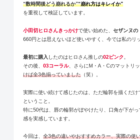
“数時間後どう崩れるか”
“崩れ方はキレイか”
を重視して検証しています。
小田切ヒロさんきっかけ
で使い始めた、
セザンヌの
660円とは思えないほど使いやすく、今では私のリ
最初に購入
したのはヒロさん推しの
02ピンク
。
その後、
03コーラル
、さらにM・A・Cのマットリッ
けば全3色揃っていました
（笑）。
実際に使い続けて感じたのは、ただ輪郭を描くだけ
ということ。
特に50代は、唇の輪郭がぼやけたり、口角が下が
感を実感しています。
今回は、
全3色の違いやおすすめカラー、実際の使