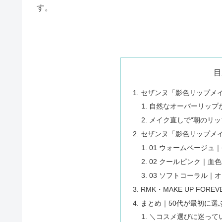
す。
目
セザンヌ「影色リップメイ
自然なオーバーリップ
メイク直しで“朝のリッ
セザンヌ「影色リップメ
01 ウォームベージュ
02 クールピンク｜血
03 ソフトコーラル｜
RMK・MAKE UP FO
まとめ｜50代が最初に選
＼コスメ選びに迷って