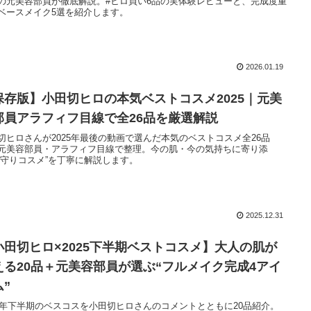
の元美容部員が徹底解説。#ヒロ買い6品の実体験レビューと、完成度重
ベースメイク5選を紹介します。
2026.01.19
保存版】小田切ヒロの本気ベストコスメ2025｜元美
部員アラフィフ目線で全26品を厳選解説
切ヒロさんが2025年最後の動画で選んだ本気のベストコスメ全26品
元美容部員・アラフィフ目線で整理。今の肌・今の気持ちに寄り添
お守りコスメ”を丁寧に解説します。
2025.12.31
小田切ヒロ×2025下半期ベストコスメ】大人の肌が
える20品＋元美容部員が選ぶ“フルメイク完成4アイ
ム”
25年下半期のベスコスを小田切ヒロさんのコメントとともに20品紹介。