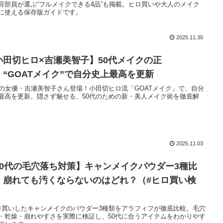
容部員が選ぶ“フルメイクできる4品”も掲載。ヒロ買いや大人のメイク
に使える保存版ガイドです。
2025.11.30
小田切ヒロ×吉瀬美智子】50代メイクの正
！“GOATメイク”で自分史上最高を更新
歳の女優・吉瀬美智子さん登場！小田切ヒロ流「GOATメイク」で、自分
最高を更新。隠さず魅せる、50代のための新・美人メイク術を徹底解
2025.11.03
50代の毛穴落ち対策】キャンメイクパウダー3種比
｜崩れても汚くならないのはどれ？（#ヒロ買い検
）
ロ買いしたキャンメイクのパウダー3種類をアラフィフが徹底比較。毛穴
・乾燥・崩れやすさを実際に検証し、50代に合うアイテムをわかりやす