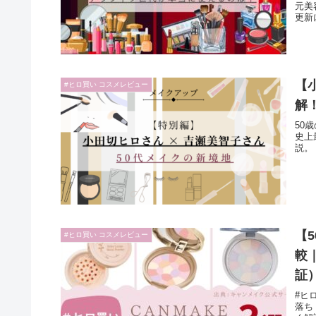
元美
更新
【
#ヒロ買い コスメレビュー
解
50
史上
説。
【
#ヒロ買い コスメレビュー
較
証
#ヒ
落ち