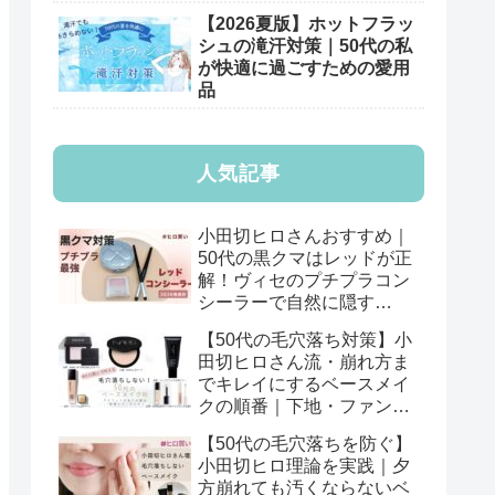
【2026夏版】ホットフラッ
シュの滝汗対策｜50代の私
が快適に過ごすための愛用
品
人気記事
小田切ヒロさんおすすめ｜
50代の黒クマはレッドが正
解！ヴィセのプチプラコン
シーラーで自然に隠す
【2026年版】
【50代の毛穴落ち対策】小
田切ヒロさん流・崩れ方ま
でキレイにするベースメイ
クの順番｜下地・ファン
デ・パウダーの基本
【50代の毛穴落ちを防ぐ】
小田切ヒロ理論を実践｜夕
方崩れても汚くならないベ