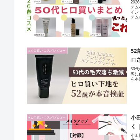
20
テム
イン
テム
5
#ヒロ買い コスメレビュー
ロ
50
際に
を本
小
#ヒロ買い コスメレビュー
く
小田