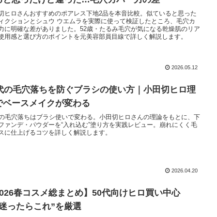
切ヒロさんおすすめのポアレス下地2品を本音比較。似ていると思った
ィクションとシュウ ウエムラを実際に使って検証したところ、毛穴カ
力に明確な差がありました。52歳・たるみ毛穴が気になる乾燥肌のリア
使用感と選び方のポイントを元美容部員目線で詳しく解説します。
2026.05.12
0代の毛穴落ちを防ぐブラシの使い方｜小田切ヒロ理
でベースメイクが変わる
代の毛穴落ちはブラシ使いで変わる。小田切ヒロさんの理論をもとに、下
ファンデ・パウダーを“入れ込む”塗り方を実践レビュー。崩れにくく毛
スに仕上げるコツを詳しく解説します。
2026.04.20
2026春コスメ総まとめ】50代向けヒロ買い中心
“迷ったらこれ”を厳選