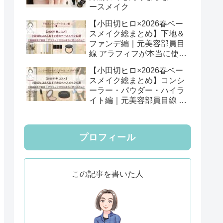
ースメイク
【小田切ヒロ×2026春ベー
スメイク総まとめ】下地＆
ファンデ編｜元美容部員目
線 アラフィフが本当に使え
る12選
【小田切ヒロ×2026春ベー
スメイク総まとめ】コンシ
ーラー・パウダー・ハイラ
イト編｜元美容部員目線 ア
ラフィフが本当に使える6
選
プロフィール
この記事を書いた人