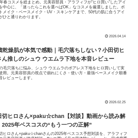
26年春コスメを総まとめ。元美容部員・アラフィフが“ヒロ買い”したアイ
を中心に、「迷ったらこれを選べばOK」なコスメを厳選しました。ポ
トメイク・ベースメイク・UV・スキンケアまで、50代の肌に合うアイ
がひと通りわかります。
2026.04.14
2歳乾燥肌が本気で感動｜毛穴落ちしない？小田切ヒ
さん推しのシュウ ウエムラ下地を本音レビュー
代の毛穴落ちに悩み、シュウ ウエムラのポアレス下地をヒロ買いして実
使用。元美容部員の視点で崩れにくさ・使い方・最強ベースメイク順番
音レビューします。
2026.02.25
田切ヒロさん×paku☆chan【対談】動画から読み解
｜2025年ベスコスの“もう一つの正解”
切ヒロさん×paku☆chanさんの2025年ベスコス予想対談を、アラフィフ