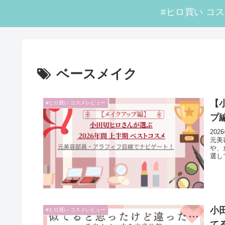
ベースメイク
【
#ヒロ買い コスメレビュー
プ
20
元美
や、
選し
小
#ヒロ買い コスメレビュー
て