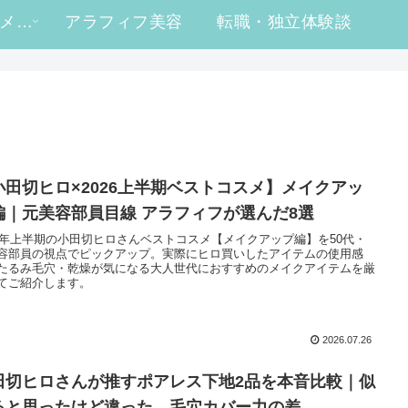
#ヒロ買い コスメレビュー
アラフィフ美容
転職・独立体験談
小田切ヒロ×2026上半期ベストコスメ】メイクアッ
編｜元美容部員目線 アラフィフが選んだ8選
26年上半期の小田切ヒロさんベストコスメ【メイクアップ編】を50代・
容部員の視点でピックアップ。実際にヒロ買いしたアイテムの使用感
たるみ毛穴・乾燥が気になる大人世代におすすめのメイクアイテムを厳
てご紹介します。
2026.07.26
田切ヒロさんが推すポアレス下地2品を本音比較｜似
ると思ったけど違った…毛穴カバー力の差