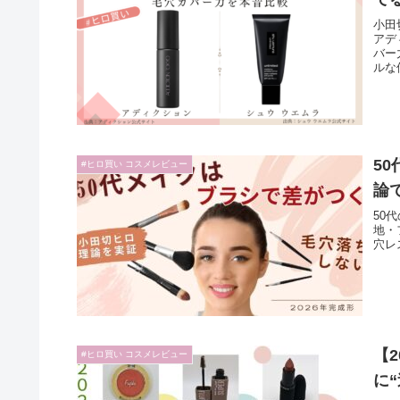
小田
アデ
バー
ルな
5
#ヒロ買い コスメレビュー
論
50
地・
穴レ
【
#ヒロ買い コスメレビュー
に