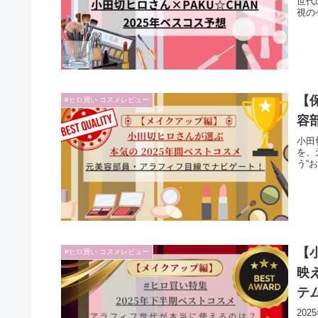
世代
視の
【
#ヒロ買い コスメレビュー
容
小田
を、
う“
【
#ヒロ買い コスメレビュー
映
テ
20