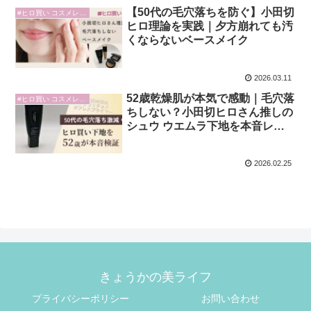
【50代の毛穴落ちを防ぐ】小田切
#ヒロ買い コスメレビュー
ヒロ理論を実践｜夕方崩れても汚
くならないベースメイク
2026.03.11
52歳乾燥肌が本気で感動｜毛穴落
#ヒロ買い コスメレビュー
ちしない？小田切ヒロさん推しの
シュウ ウエムラ下地を本音レビ
ュー
2026.02.25
きょうかの美ライフ
プライバシーポリシー
お問い合わせ