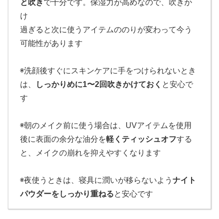
と吹き
で十分です。保湿力が高めなので、吹きか
け
過ぎると次に使うアイテムののりが変わって今う
可能性があります
◉洗顔後すぐにスキンケアに手をつけられないとき
は、
しっかりめに1〜2回吹きかけておく
と安心で
す
◉朝のメイク前に使う場合は、UVアイテムを使用
後に表面の余分な油分を
軽くティッシュオフ
する
と、メイクの崩れを抑えやすくなります
◉夜使うときは、寝具に潤いが移らないよう
ナイト
パウダーをしっかり重ねる
と安心です