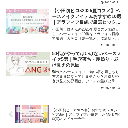
くいベースメイクと、トレンド「HOT
2026.05.21
ICE」を取り入れた大人の夏メイクをわか
りやすく解説。
【小田切ヒロ×2025夏コスメ】ベ
#ヒロ買い コスメレビュー
ースメイクアイテムおすすめ10選
｜アラフィフ目線で厳選ピック＆
#ヒロ買いレビュー予告つき
小田切ヒロさんの2025年夏コスメ動画か
ら、ベースメイク10選をアラフィフ目線
で厳選！カテゴリ別一覧と、乾燥肌・た
るみ毛穴・ホットフラッシュが気になる
2025.08.21
筆者が選ぶ注目アイテムも紹介。#ヒロ買
いレビュー予告つき！
50代がやってはいけないベースメ
#ヒロ買い コスメレビュー
イク5選｜毛穴落ち・厚塗り・老
け見えの原因
50代のベースメイク、若い頃と同じやり
方のままになっていませんか？厚塗りや
老け見えの原因は、アイテム選びと塗り
方にあります。やめるだけで変わるNG5
2026.05.04
つを理論的に解説します。
【小田切ヒロ×2025冬】おすすめスキン
ケア8選｜アラフィフが厳選した4品＆#ヒ
ロ買いレビュー予告