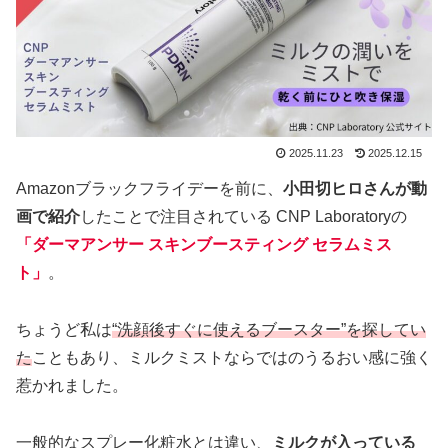
2025.11.23
2025.12.15
Amazonブラックフライデーを前に、
小田切ヒロさんが動
画で紹介
したことで注目されている CNP Laboratoryの
「ダーマアンサー スキンブースティング セラムミス
ト」
。
ちょうど私は
“洗顔後すぐに使えるブースター”を探してい
た
こともあり、ミルクミストならではのうるおい感に強く
惹かれました。
一般的なスプレー化粧水とは違い、
ミルクが入っている