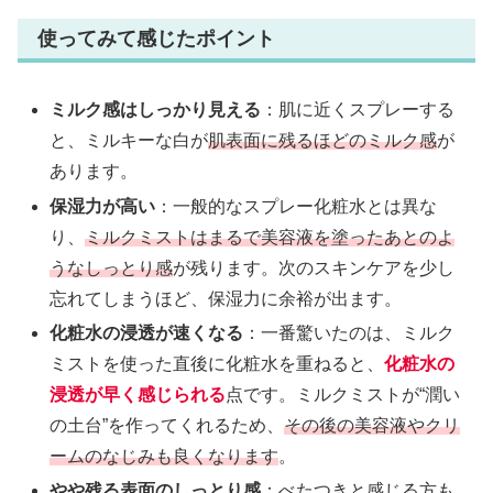
使ってみて感じたポイント
ミルク感はしっかり見える
：肌に近くスプレーする
と、ミルキーな白が
肌表面に残るほどのミルク感
が
あります。
保湿力が高い
：一般的なスプレー化粧水とは異な
り、
ミルクミストはまるで美容液を塗ったあとのよ
うなしっとり感
が残ります。次のスキンケアを少し
忘れてしまうほど、保湿力に余裕が出ます。
化粧水の浸透が速くなる
：一番驚いたのは、ミルク
ミストを使った直後に化粧水を重ねると、
化粧水の
浸透が早く感じられる
点です。ミルクミストが“潤い
の土台”を作ってくれるため、
その後の美容液やクリ
ームのなじみも良くなります
。
やや残る表面のしっとり感
：べたつきと感じる方も