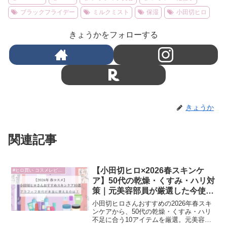
ブラックフライデー
ミルクミスト
保湿
小田切ヒロ
きょうかをフォローする
きょうか
関連記事
【小田切ヒロ×2026春スキンケ
#ヒロ買い コスメレビュー
ア】50代の乾燥・くすみ・ハリ対
策｜元美容部員が厳選した今使う
べき10選
小田切ヒロさんおすすめの2026年春スキ
ンケアから、50代の乾燥・くすみ・ハリ
不足に合う10アイテムを厳選。元美容部