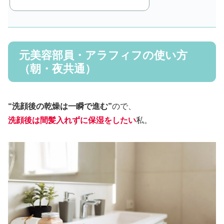
元美容部員・アラフィフの使い方
（朝・夜共通）
“洗顔後の乾燥は一瞬で進む”
ので、
洗顔後は間髪入れずに保湿をしたい
私。