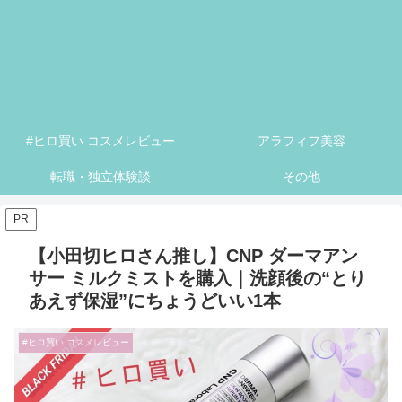
#ヒロ買い コスメレビュー
アラフィフ美容
転職・独立体験談
その他
PR
【小田切ヒロさん推し】CNP ダーマアン
サー ミルクミストを購入｜洗顔後の“とり
あえず保湿”にちょうどいい1本
#ヒロ買い コスメレビュー