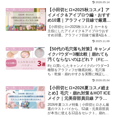
員が“今の肌に必要なケアの見直し”という
2026.05.14
視点で、選び方をわかりやすく解説しま
す。
【小田切ヒロ×2025秋コスメ】ア
#ヒロ買い コスメレビュー
イメイク＆アイブロウ編・おすす
め10選｜アラフィフ目線で厳選4
品＆#ヒロ買いレビュー予告
【小田切ヒロ×2025秋コスメ】カーキを
主役にしたアイメイク＆アイブロウおす
すめ10選。アラフィフ目線で厳選4品＆#
ヒロ買いレビュー予告に加え、
2025.11.06
ADDICTION単色アイシャドウ3色の番外
編もチェック！
【50代の毛穴落ち対策】キャンメ
#ヒロ買い コスメレビュー
イクパウダー3種比較｜崩れても
汚くならないのはどれ？（#ヒロ
買い検証）
#ヒロ買いしたキャンメイクのパウダー3
種類をアラフィフが徹底比較。毛穴落
ち・乾燥・崩れやすさを実際に検証し、
50代に合うアイテムをわかりやすく解説
2026.05.04
します。
【小田切ヒロ×2026夏コスメ総ま
#ヒロ買い コスメレビュー
とめ】毛穴・崩れ対策＆HOT ICE
メイク｜元美容部員目線 アラフ
ィフが使える12選
2026年夏コスメ特集｜小田切ヒロさん厳
選のマストバイから、52歳・元美容部員
が本当に使える12品をセレクト。崩れに