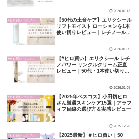
2026.01.13
【50代の土台ケア】エリクシール
#ヒロ買い コスメレビュー
リフトモイスト ローションを1本
使い切りレビュー｜レチノールと
併用してどうだった？
2026.01.09
【#ヒロ買い】エリクシール レチ
#ヒロ買い コスメレビュー
ノパワー リンクルクリーム正直
レビュー｜50代・1本使い切りで
見えた実力
2026.01.08
【2025年ベスコス】小田切ヒロ
#ヒロ買い コスメレビュー
さん厳選スキンケア15選｜アラフ
ィフ目線の選び方＆実感レビュー
2025.12.28
【2025最新】＃ヒロ買い｜50
#ヒロ買い コスメレビュー