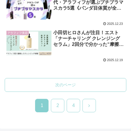
代・アラフィフが選ぶプチプラマ
スカラ5選《パンダ目体質が全部
ブラックで正直比較》
2025.12.23
小田切ヒロさんが注目！エスト
アラフィフ美容
「ナーチャリング クレンジング
セラム」2回分で分かった“摩擦レ
ス洗浄”の実力【アラフィフ正直
レビュー】
2025.12.19
次のページ
次
1
2
4
へ