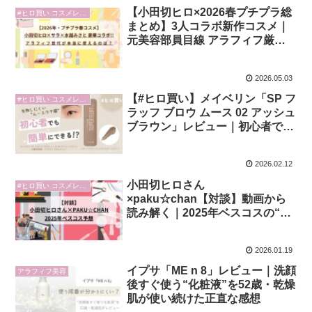
【小田切ヒロ×2026春プチプラ総
#ヒロ買い コスメレビュー
まとめ】3人コラボ新作コスメ｜
元美容部員目線 アラフィフ厳選4
選
2026.05.03
【#ヒロ買い】メイベリン「SP フ
#ヒロ買い コスメレビュー
ラッフ ブロウ ムース 02 アッシュ
ブラウン」レビュー｜初心者でも
簡単！40代以降の垢抜け眉が叶う
眉マスカラ
2026.02.12
小田切ヒロさん
#ヒロ買い コスメレビュー
×paku☆chan【対談】動画から
読み解く｜2025年ベスコスの“も
う一つの正解”
2026.01.19
イプサ「ME n 8」レビュー｜洗顔
アラフィフ美容
後すぐ使う“化粧液”を52歳・乾燥
肌が使い続けた正直な感想