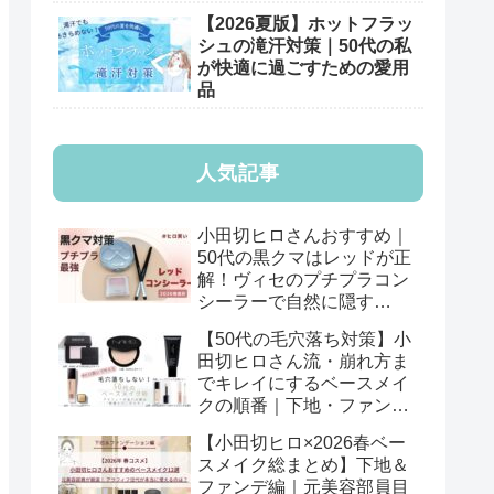
【2026夏版】ホットフラッ
シュの滝汗対策｜50代の私
が快適に過ごすための愛用
品
人気記事
小田切ヒロさんおすすめ｜
50代の黒クマはレッドが正
解！ヴィセのプチプラコン
シーラーで自然に隠す
【2026年版】
【50代の毛穴落ち対策】小
田切ヒロさん流・崩れ方ま
でキレイにするベースメイ
クの順番｜下地・ファン
デ・パウダーの基本
【小田切ヒロ×2026春ベー
スメイク総まとめ】下地＆
ファンデ編｜元美容部員目