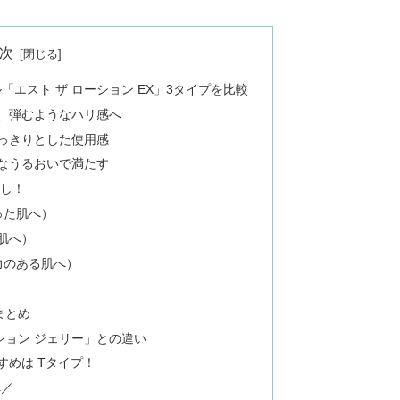
次
「エスト ザ ローション EX」3タイプを比較
、弾むようなハリ感へ
っきりとした使用感
なうるおいで満たす
試し！
った肌へ）
肌へ）
力のある肌へ）
まとめ
ション ジェリー」との違い
すめは Tタイプ！
へ／