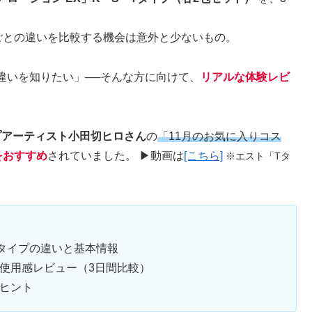
ごとの違いを比較する機会は意外と少ないもの。
違いを知りたい」──そんな方に向けて、
リアルな体験レビ
プアーティスト小田切ヒロさん
の
「11月のお気に入りコス
をおすすめ
されていました。 ▶動画は
[こちら]
※エスト「Tタ
】3タイプの違いと基本情報
な使用感レビュー（3日間比較）
のヒント