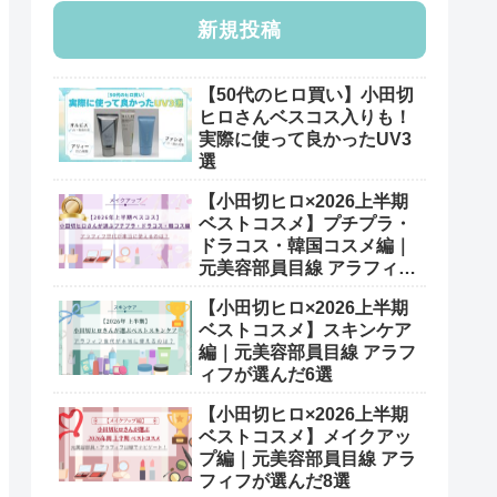
新規投稿
【50代のヒロ買い】小田切
ヒロさんベスコス入りも！
実際に使って良かったUV3
選
【小田切ヒロ×2026上半期
ベストコスメ】プチプラ・
ドラコス・韓国コスメ編｜
元美容部員目線 アラフィフ
が選んだ7選
【小田切ヒロ×2026上半期
ベストコスメ】スキンケア
編｜元美容部員目線 アラフ
ィフが選んだ6選
【小田切ヒロ×2026上半期
ベストコスメ】メイクアッ
プ編｜元美容部員目線 アラ
フィフが選んだ8選