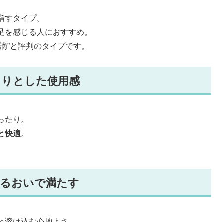
指すタイプ。
足を感じる人におすすめ。
滴”と評判のタイプです。
きりとした使用感
ったり。
と快適
。
。
うるおいで満たす
と溶け込む心地よさ。