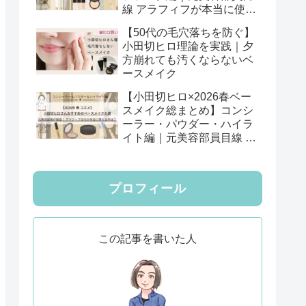
線 アラフィフが本当に使え
る12選
【50代の毛穴落ちを防ぐ】
小田切ヒロ理論を実践｜夕
方崩れても汚くならないベ
ースメイク
【小田切ヒロ×2026春ベー
スメイク総まとめ】コンシ
ーラー・パウダー・ハイラ
イト編｜元美容部員目線 ア
ラフィフが本当に使える6
選
プロフィール
この記事を書いた人