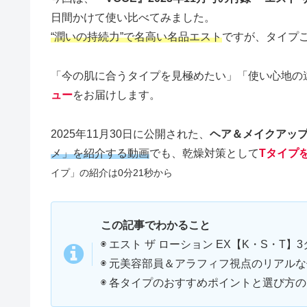
日間かけて使い比べてみました。
“潤いの持続力”で名高い名品エスト
ですが、タイプ
「今の肌に合うタイプを見極めたい」「使い心地の
ュー
をお届けします。
2025年11月30日に公開された、
ヘア＆メイクアッ
メ」を紹介する動画
でも、乾燥対策として
Tタイプ
イプ」の紹介は0分21秒から
この記事でわかること
◉ エスト ザ ローション EX【K・S・T
◉ 元美容部員＆アラフィフ視点のリアル
◉ 各タイプのおすすめポイントと選び方