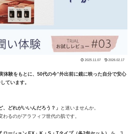
2025.11.07
2026.02.17
実体験をもとに、50代の今“外出前に鏡に映った自分で安心
介しています。
ど、どれがいいんだろう？」
と迷いませんか。
変わるのがアラフィフ世代の肌です。
ザ ローション EX」K・S・Tタイプ（各2包セット）
を、3