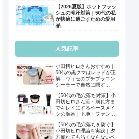
【2026夏版】ホットフラッ
シュの滝汗対策｜50代の私
が快適に過ごすための愛用
品
人気記事
小田切ヒロさんおすすめ｜
50代の黒クマはレッドが正
解！ヴィセのプチプラコン
シーラーで自然に隠す
【2026年版】
【50代の毛穴落ち対策】小
田切ヒロさん流・崩れ方ま
でキレイにするベースメイ
クの順番｜下地・ファン
デ・パウダーの基本
【50代の毛穴落ちを防ぐ】
小田切ヒロ理論を実践｜夕
方崩れても汚くならないベ