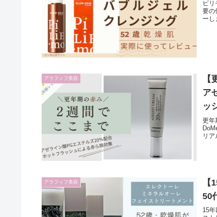
ピリ
要の
ーし
【
アラフィフ美容
ア
ッ
更年
Do
リア
【
アラフィフ美容
5
15