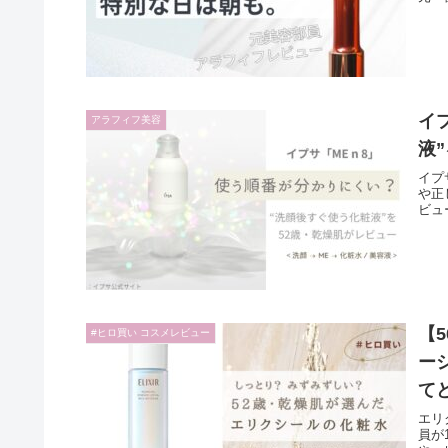
イ
アラフィフ美容
液
イプ
や正
ビュ
【
#ヒロ買い コスメレビュー
ー
て
エリ
員が