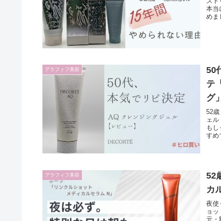
スト
本当
めま
5
アラフィフ美容
テ
グ
52
ェル
もし
すめ
5
アラフィフ美容
カ
夜使
ョッ
元・