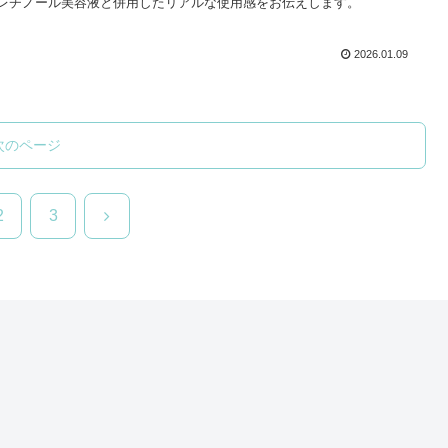
レチノール美容液と併用したリアルな使用感をお伝えします。
2026.01.09
次のページ
次
2
3
へ