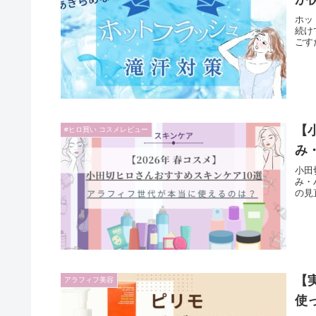
ホッ
続け
ごす
【
#ヒロ買い コスメレビュー
み
小田
み・
の見
【
アラフィフ美容
使