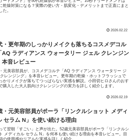
リートメント」を50代乾燥肌が本音レビュー。10秒トリートメントは
に乾燥対策になる？実際の使い方・肌変化・デメリットまで正直にまと
した。
2026.02.22
0代・更年期のしっかりメイクも落ちるコスメデコル
「AQ ラディアンス ウォータリー ジェル クレンジン
」本音レビュー
歳・元美容部員が、コスメデコルテ「AQ ラディアンス ウォータリー ジ
 クレンジング」を本音レビュー。更年期の乾燥・ホットフラッシュで
っかりメイクが落ちてつっぱらない実感を解説。小田切ヒロさんのおす
で購入した大人肌向けクレンジングの実力を詳しく紹介します。
2026.02.19
2歳・元美容部員がポーラ「リンクルショット メディ
ル セラム N」を使い続ける理由
って翌朝「すごい」と声が出た。52歳元美容部員がポーラ「リンクルシ
ト メディカル セラム N」を何本も使い続ける理由を本音レビュー。目
額の使用感やリアルな実感を詳しく紹介。