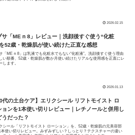
2026.02.15
プサ「ME n 8」レビュー｜洗顔後すぐ使う“化粧
”を52歳・乾燥肌が使い続けた正直な感想
サ「ME n 8」は乳液でも化粧水でもない“化粧液”。洗顔後すぐ使う理由
しい順番、52歳・乾燥肌が数か月使い続けたリアルな使用感を正直にレ
ーします。
2026.01.13
50代の土台ケア】エリクシール リフトモイスト ロ
ションを1本使い切りレビュー｜レチノールと併用し
どうだった？
クシール「リフトモイスト ローション」を、52歳・乾燥肌の元美容部
1本使い切りレビュー。みずみずしい？しっとり？テクスチャーの違い