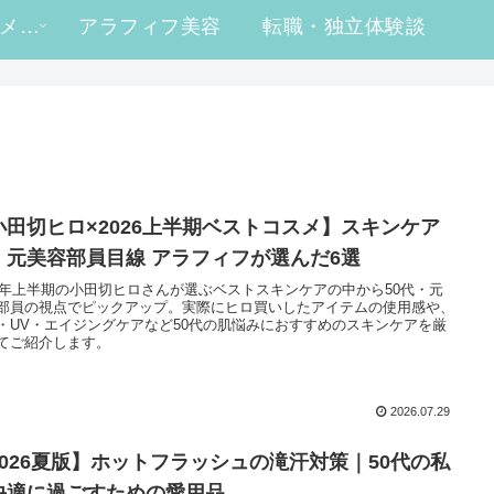
#ヒロ買い コスメレビュー
アラフィフ美容
転職・独立体験談
小田切ヒロ×2026上半期ベストコスメ】スキンケア
｜元美容部員目線 アラフィフが選んだ6選
26年上半期の小田切ヒロさんが選ぶベストスキンケアの中から50代・元
部員の視点でピックアップ。実際にヒロ買いしたアイテムの使用感や、
・UV・エイジングケアなど50代の肌悩みにおすすめのスキンケアを厳
てご紹介します。
2026.07.29
2026夏版】ホットフラッシュの滝汗対策｜50代の私
快適に過ごすための愛用品