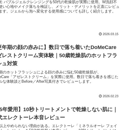
モ バブルジェルクレンジングを50代の乾燥肌が実際に使用。W洗顔不
使い心地やメイク落ちを検証し、メリット・デメリットを正直にレビュ
ます。ジェルから泡へ変化する使用感についても詳しく紹介します。
2026.03.15
更年期の顔の赤みに】数日で落ち着いたDoMeCare
ゼレストクリーム実体験｜50歳乾燥肌のホットフラ
シュ対策
期のホットフラッシュによる顔の赤みに悩む50歳乾燥肌が、
MeCare「アゼレストクリーム」を実際に使用。数日で落ち着きを感じた
ルな体験談とBefore／After写真付きでレビューします。
2026.02.23
15年愛用】10秒トリートメントで乾燥しない肌に｜
0代エレクトーレ本音レビュー
年以上やめられない理由がある。エレクトーレ「ミネラルオーレ フェイ