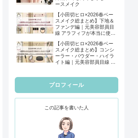
ースメイク
【小田切ヒロ×2026春ベー
スメイク総まとめ】下地＆
ファンデ編｜元美容部員目
線 アラフィフが本当に使え
る12選
【小田切ヒロ×2026春ベー
スメイク総まとめ】コンシ
ーラー・パウダー・ハイラ
イト編｜元美容部員目線 ア
ラフィフが本当に使える6
選
プロフィール
この記事を書いた人