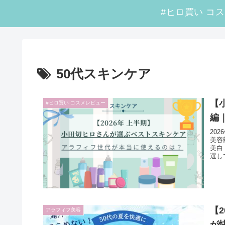
50代スキンケア
【
#ヒロ買い コスメレビュー
編
20
美容
美白
選し
【
アラフィフ美容
が