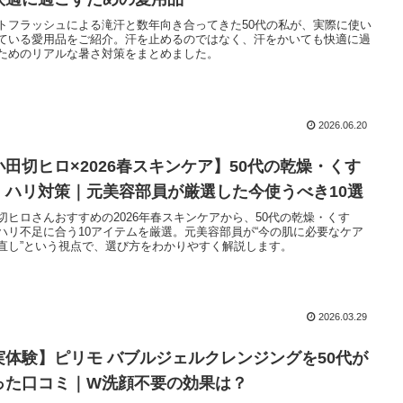
トフラッシュによる滝汗と数年向き合ってきた50代の私が、実際に使い
ている愛用品をご紹介。汗を止めるのではなく、汗をかいても快適に過
ためのリアルな暑さ対策をまとめました。
2026.06.20
小田切ヒロ×2026春スキンケア】50代の乾燥・くす
・ハリ対策｜元美容部員が厳選した今使うべき10選
切ヒロさんおすすめの2026年春スキンケアから、50代の乾燥・くす
ハリ不足に合う10アイテムを厳選。元美容部員が“今の肌に必要なケア
直し”という視点で、選び方をわかりやすく解説します。
2026.03.29
実体験】ピリモ バブルジェルクレンジングを50代が
った口コミ｜W洗顔不要の効果は？