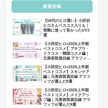
新規投稿
【50代のヒロ買い】小田切
ヒロさんベスコス入りも！
実際に使って良かったUV3
選
【小田切ヒロ×2026上半期
ベストコスメ】プチプラ・
ドラコス・韓国コスメ編｜
元美容部員目線 アラフィフ
が選んだ7選
【小田切ヒロ×2026上半期
ベストコスメ】スキンケア
編｜元美容部員目線 アラフ
ィフが選んだ6選
【小田切ヒロ×2026上半期
ベストコスメ】メイクアッ
プ編｜元美容部員目線 アラ
フィフが選んだ8選