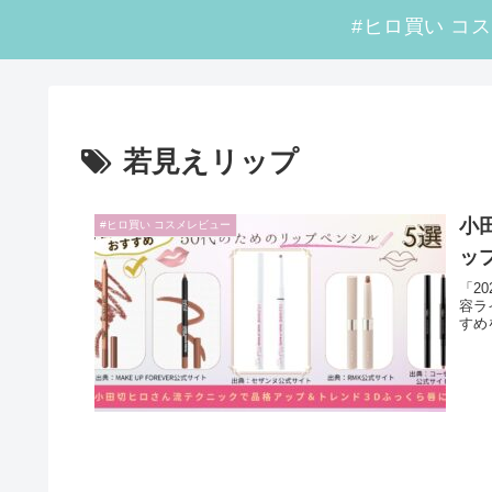
若見えリップ
小
#ヒロ買い コスメレビュー
ッ
「2
容ラ
すめ