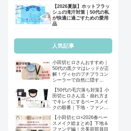
【2026夏版】ホットフラッ
シュの滝汗対策｜50代の私
が快適に過ごすための愛用
品
人気記事
小田切ヒロさんおすすめ｜
50代の黒クマはレッドが正
解！ヴィセのプチプラコン
シーラーで自然に隠す
【2026年版】
【50代の毛穴落ち対策】小
田切ヒロさん流・崩れ方ま
でキレイにするベースメイ
クの順番｜下地・ファン
デ・パウダーの基本
【小田切ヒロ×2026春ベー
スメイク総まとめ】下地＆
ファンデ編｜元美容部員目