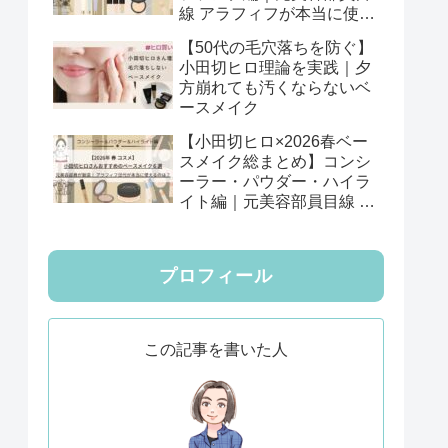
線 アラフィフが本当に使え
る12選
【50代の毛穴落ちを防ぐ】
小田切ヒロ理論を実践｜夕
方崩れても汚くならないベ
ースメイク
【小田切ヒロ×2026春ベー
スメイク総まとめ】コンシ
ーラー・パウダー・ハイラ
イト編｜元美容部員目線 ア
ラフィフが本当に使える6
選
プロフィール
この記事を書いた人