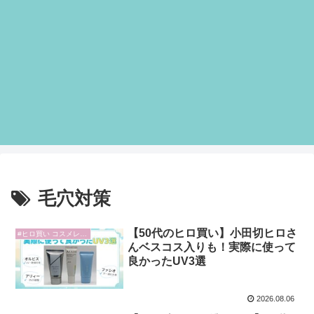
毛穴対策
【50代のヒロ買い】小田切ヒロさ
#ヒロ買い コスメレビュー
んベスコス入りも！実際に使って
良かったUV3選
2026.08.06