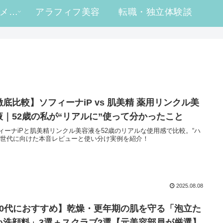
#ヒロ買い コスメレビュー
アラフィフ美容
転職・独立体験談
徹底比較】ソフィーナiP vs 肌美精 薬用リンクル美
液｜52歳の私が“リアルに”使って分かったこと
ィーナiPと肌美精リンクル美容液を52歳のリアルな使用感で比較。“ハ
”世代に向けた本音レビューと使い分け実例を紹介！
2025.08.08
50代におすすめ】乾燥・更年期の肌を守る「泡立た
い洗顔料」3選＋スクラブ2選【元美容部員が厳選】