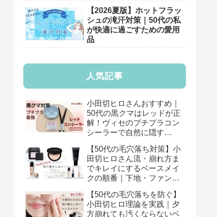
【2026夏版】ホットフラッ
シュの滝汗対策｜50代の私
が快適に過ごすための愛用
品
人気記事
小田切ヒロさんおすすめ｜
50代の黒クマはレッドが正
解！ヴィセのプチプラコン
シーラーで自然に隠す
【2026年版】
【50代の毛穴落ち対策】小
田切ヒロさん流・崩れ方ま
でキレイにするベースメイ
クの順番｜下地・ファン
デ・パウダーの基本
【50代の毛穴落ちを防ぐ】
小田切ヒロ理論を実践｜夕
方崩れても汚くならないベ