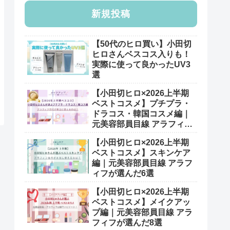
新規投稿
【50代のヒロ買い】小田切
ヒロさんベスコス入りも！
実際に使って良かったUV3
選
【小田切ヒロ×2026上半期
ベストコスメ】プチプラ・
ドラコス・韓国コスメ編｜
元美容部員目線 アラフィフ
が選んだ7選
【小田切ヒロ×2026上半期
ベストコスメ】スキンケア
編｜元美容部員目線 アラフ
ィフが選んだ6選
【小田切ヒロ×2026上半期
ベストコスメ】メイクアッ
プ編｜元美容部員目線 アラ
フィフが選んだ8選