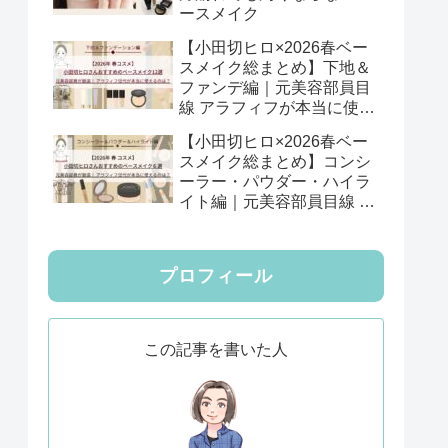
ースメイク
【小田切ヒロ×2026春ベー
スメイク総まとめ】下地＆
ファンデ編｜元美容部員目
線 アラフィフが本当に使え
る12選
【小田切ヒロ×2026春ベー
スメイク総まとめ】コンシ
ーラー・パウダー・ハイラ
イト編｜元美容部員目線 ア
ラフィフが本当に使える6
選
プロフィール
この記事を書いた人