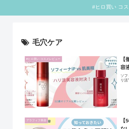
毛穴ケア
【
#ヒロ買い コスメレビュー
容
ソフ
リ活
【
アラフィフ美容
な