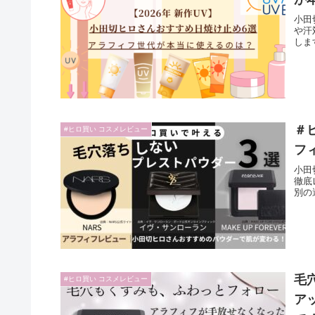
小田
や汗
しま
＃
#ヒロ買い コスメレビュー
フ
小田
徹底
別の
毛
#ヒロ買い コスメレビュー
ア