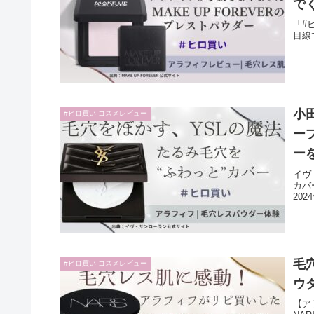
で
「#
目線
小
#ヒロ買い コスメレビュー
ー
ー
イヴ
カバ
20
毛
#ヒロ買い コスメレビュー
ウ
【ア