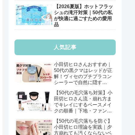
【2026夏版】ホットフラッ
シュの滝汗対策｜50代の私
が快適に過ごすための愛用
品
人気記事
小田切ヒロさんおすすめ｜
50代の黒クマはレッドが正
解！ヴィセのプチプラコン
シーラーで自然に隠す
【2026年版】
【50代の毛穴落ち対策】小
田切ヒロさん流・崩れ方ま
でキレイにするベースメイ
クの順番｜下地・ファン
デ・パウダーの基本
【50代の毛穴落ちを防ぐ】
小田切ヒロ理論を実践｜夕
方崩れても汚くならないベ