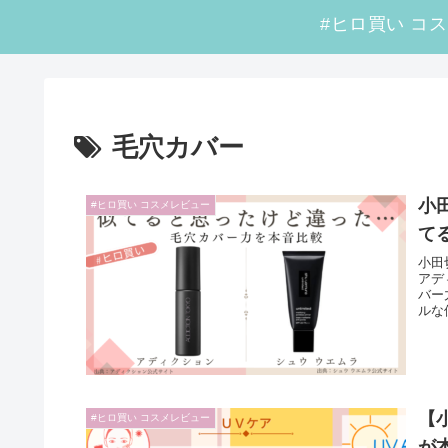
毛穴カバー
小
#ヒロ買い コスメレビュー
て
小田
アデ
バー
ルな
【
#ヒロ買い コスメレビュー
が