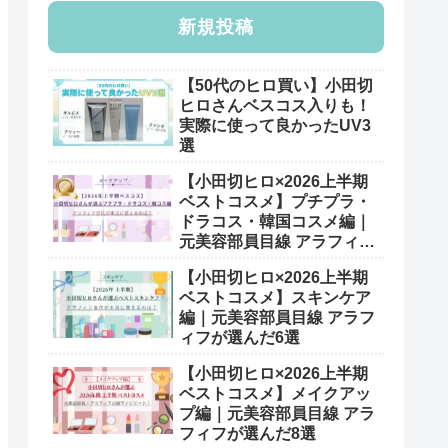
新規投稿
【50代のヒロ買い】小田切
ヒロさんベスコス入りも！
実際に使って良かったUV3
選
【小田切ヒロ×2026上半期
ベストコスメ】プチプラ・
ドラコス・韓国コスメ編｜
元美容部員目線 アラフィフ
が選んだ7選
【小田切ヒロ×2026上半期
ベストコスメ】スキンケア
編｜元美容部員目線 アラフ
ィフが選んだ6選
【小田切ヒロ×2026上半期
ベストコスメ】メイクアッ
プ編｜元美容部員目線 アラ
フィフが選んだ8選