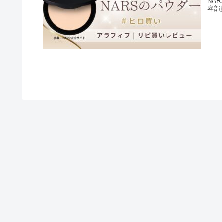
NA
容部