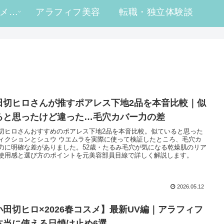
#ヒロ買い コスメレビュー
アラフィフ美容
転職・独立体験談
田切ヒロさんが推すポアレス下地2品を本音比較｜似
ると思ったけど違った…毛穴カバー力の差
切ヒロさんおすすめのポアレス下地2品を本音比較。似ていると思った
ィクションとシュウ ウエムラを実際に使って検証したところ、毛穴カ
力に明確な差がありました。52歳・たるみ毛穴が気になる乾燥肌のリア
使用感と選び方のポイントを元美容部員目線で詳しく解説します。
2026.05.12
小田切ヒロ×2026春コスメ】最新UV編｜アラフィフ
本当に使える日焼け止め6選