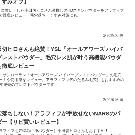
くすみオフ】
ヒロ買い」した小田切ヒロさん激推しのHDスキンパウダーをアラフィフ
で徹底レビュー！毛穴落ち・くすみ対策にも。
2025.05.16
田切ヒロさんも絶賛！YSL「オールアワーズ ハイパ
プレストパウダー」毛穴レス肌が叶う高機能パウダ
を徹底レビュー
・サンローラン「オールアワーズ ハイパープレストパウダー」の毛穴
ー力や使用感をレビュー。アラフィフ世代のたるみ毛穴にもおすすめの
24年発売のプレストパウダーです。
2025.05.15
穴落ちしない！アラフィフが手放せないNARSのパ
ダー【リピ買いレビュー】
ラフィフ毛穴悩みに神パウダー】小田切ヒロさんもおすすめ！