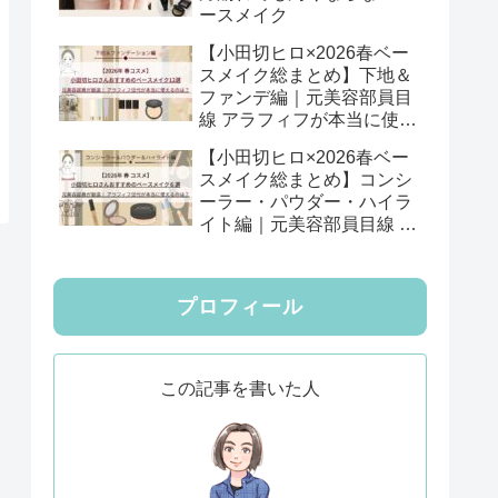
ースメイク
【小田切ヒロ×2026春ベー
スメイク総まとめ】下地＆
ファンデ編｜元美容部員目
線 アラフィフが本当に使え
る12選
【小田切ヒロ×2026春ベー
スメイク総まとめ】コンシ
ーラー・パウダー・ハイラ
イト編｜元美容部員目線 ア
ラフィフが本当に使える6
選
プロフィール
この記事を書いた人