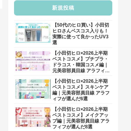
新規投稿
【50代のヒロ買い】小田切
ヒロさんベスコス入りも！
実際に使って良かったUV3
選
【小田切ヒロ×2026上半期
ベストコスメ】プチプラ・
ドラコス・韓国コスメ編｜
元美容部員目線 アラフィフ
が選んだ7選
【小田切ヒロ×2026上半期
ベストコスメ】スキンケア
編｜元美容部員目線 アラフ
ィフが選んだ6選
【小田切ヒロ×2026上半期
ベストコスメ】メイクアッ
プ編｜元美容部員目線 アラ
フィフが選んだ8選