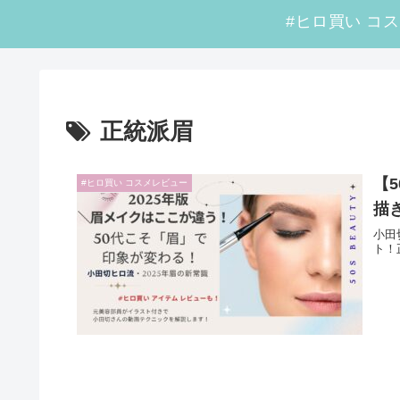
正統派眉
【
#ヒロ買い コスメレビュー
描
小田
ト！