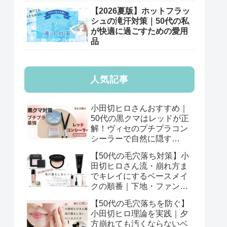
【2026夏版】ホットフラッ
シュの滝汗対策｜50代の私
が快適に過ごすための愛用
品
人気記事
小田切ヒロさんおすすめ｜
50代の黒クマはレッドが正
解！ヴィセのプチプラコン
シーラーで自然に隠す
【2026年版】
【50代の毛穴落ち対策】小
田切ヒロさん流・崩れ方ま
でキレイにするベースメイ
クの順番｜下地・ファン
デ・パウダーの基本
【50代の毛穴落ちを防ぐ】
小田切ヒロ理論を実践｜夕
方崩れても汚くならないベ