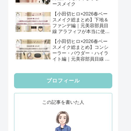
ースメイク
【小田切ヒロ×2026春ベー
スメイク総まとめ】下地＆
ファンデ編｜元美容部員目
線 アラフィフが本当に使え
る12選
【小田切ヒロ×2026春ベー
スメイク総まとめ】コンシ
ーラー・パウダー・ハイラ
イト編｜元美容部員目線 ア
ラフィフが本当に使える6
選
プロフィール
この記事を書いた人