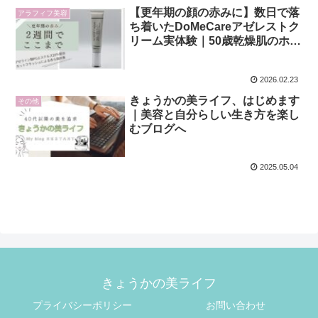
【更年期の顔の赤みに】数日で落
アラフィフ美容
ち着いたDoMeCareアゼレストク
リーム実体験｜50歳乾燥肌のホッ
トフラッシュ対策
2026.02.23
きょうかの美ライフ、はじめます
その他
｜美容と自分らしい生き方を楽し
むブログへ
2025.05.04
きょうかの美ライフ
プライバシーポリシー
お問い合わせ