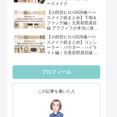
ースメイク
【小田切ヒロ×2026春ベー
スメイク総まとめ】下地＆
ファンデ編｜元美容部員目
線 アラフィフが本当に使え
る12選
【小田切ヒロ×2026春ベー
スメイク総まとめ】コンシ
ーラー・パウダー・ハイラ
イト編｜元美容部員目線 ア
ラフィフが本当に使える6
選
プロフィール
この記事を書いた人