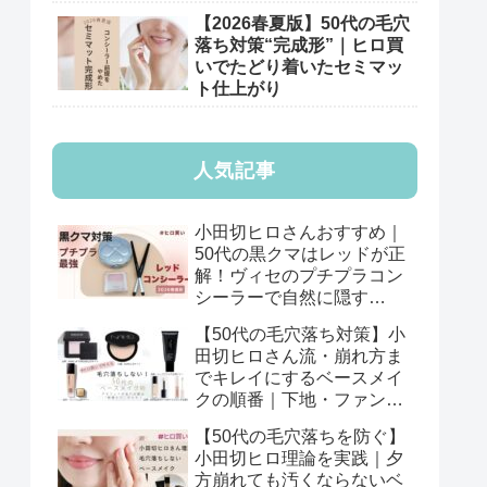
【2026春夏版】50代の毛穴
落ち対策“完成形”｜ヒロ買
いでたどり着いたセミマッ
ト仕上がり
人気記事
小田切ヒロさんおすすめ｜
50代の黒クマはレッドが正
解！ヴィセのプチプラコン
シーラーで自然に隠す
【2026年版】
【50代の毛穴落ち対策】小
田切ヒロさん流・崩れ方ま
でキレイにするベースメイ
クの順番｜下地・ファン
デ・パウダーの基本
【50代の毛穴落ちを防ぐ】
小田切ヒロ理論を実践｜夕
方崩れても汚くならないベ