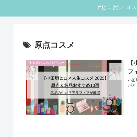
原点コスメ
【
#ヒロ買い コスメレビュー
フ
小田
がア