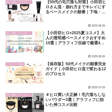
【50代の毛穴落ち対策】小田切ヒ
#ヒロ買い コスメレビュー
ロさん流・崩れ方までキレイにす
るベースメイクの順番｜下地・フ
ァンデ・パウダーの基本
2025.09.26
【小田切ヒロ×2025夏コスメ】大
#ヒロ買い コスメレビュー
人の透明感ベースメイクおすすめ
10選｜アラフィフ目線で厳選4品
＆#ヒロ買いレビュー予告
2025.08.05
【保存版】50代メイクの順番完全
アラフィフ美容
ガイド｜小田切ヒロ流で変わる12
のプロセス
2025.07.03
＃ヒロ買い大正解！毛穴落ちしな
#ヒロ買い コスメレビュー
いパウダー3選｜アラフィフに効
いた神コスメ比較