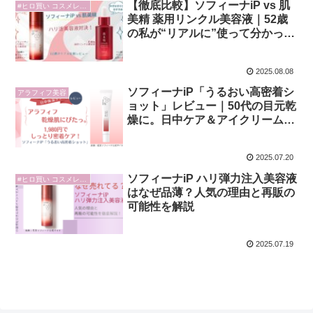
【徹底比較】ソフィーナiP vs 肌
#ヒロ買い コスメレビュー
美精 薬用リンクル美容液｜52歳
の私が“リアルに”使って分かった
こと
2025.08.08
ソフィーナiP「うるおい高密着シ
アラフィフ美容
ョット」レビュー｜50代の目元乾
燥に。日中ケア＆アイクリーム代
わりにも◎
2025.07.20
ソフィーナiP ハリ弾力注入美容液
#ヒロ買い コスメレビュー
はなぜ品薄？人気の理由と再販の
可能性を解説
2025.07.19