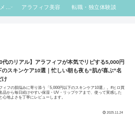
#ヒロ買い コスメレビュー
アラフィフ美容
転職・独立体験談
50代のリアル】アラフィフが本気でリピする5,000円
下のスキンケア10選｜忙しい朝も夜も“肌が喜ぶ”名
だけ
フィフの肌悩みに寄り添う「5,000円以下のスキンケア10選」。#ヒロ買
名品から毎日続けやすい保湿・UV・リップケアまで、使って実感した
と心地よさを丁寧にレビューします。
2025.11.24