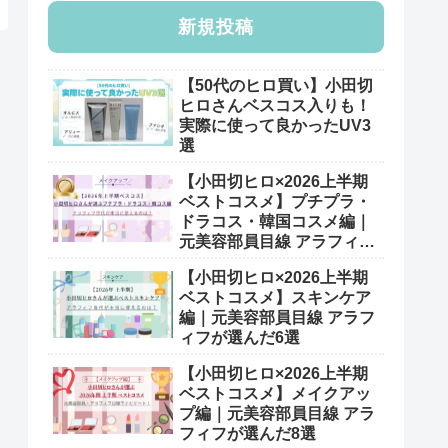
新規投稿
【50代のヒロ買い】小田切
ヒロさんベスコス入りも！
実際に使って良かったUV3
選
【小田切ヒロ×2026上半期
ベストコスメ】プチプラ・
ドラコス・韓国コスメ編｜
元美容部員目線 アラフィフ
が選んだ7選
【小田切ヒロ×2026上半期
ベストコスメ】スキンケア
編｜元美容部員目線 アラフ
ィフが選んだ6選
【小田切ヒロ×2026上半期
ベストコスメ】メイクアッ
プ編｜元美容部員目線 アラ
フィフが選んだ8選