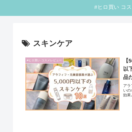
スキンケア
【
#ヒロ買い コスメレビュー
以
品
アラ
いの
効果