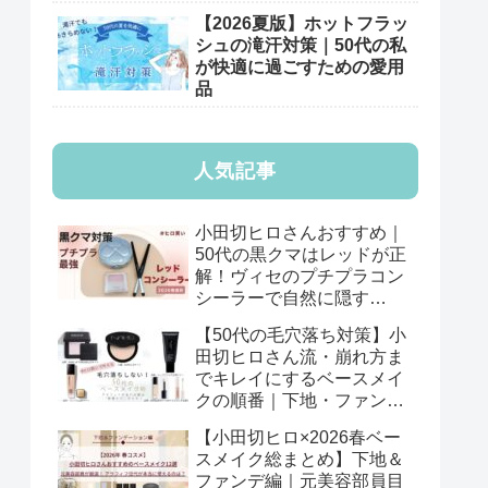
【2026夏版】ホットフラッ
シュの滝汗対策｜50代の私
が快適に過ごすための愛用
品
人気記事
小田切ヒロさんおすすめ｜
50代の黒クマはレッドが正
解！ヴィセのプチプラコン
シーラーで自然に隠す
【2026年版】
【50代の毛穴落ち対策】小
田切ヒロさん流・崩れ方ま
でキレイにするベースメイ
クの順番｜下地・ファン
デ・パウダーの基本
【小田切ヒロ×2026春ベー
スメイク総まとめ】下地＆
ファンデ編｜元美容部員目