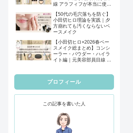
線 アラフィフが本当に使え
る12選
【50代の毛穴落ちを防ぐ】
小田切ヒロ理論を実践｜夕
方崩れても汚くならないベ
ースメイク
【小田切ヒロ×2026春ベー
スメイク総まとめ】コンシ
ーラー・パウダー・ハイラ
イト編｜元美容部員目線 ア
ラフィフが本当に使える6
選
プロフィール
この記事を書いた人