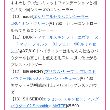
すすめしていたルミマットファンデーションと相
性の良い同シリーズのコンシーラー
【10】
excel
[
エシリアルセラムコンシーラー
ER04 ミントグリーン
]¥1,760｜カラーコントロー
ルもできるコンシーラー
【11】
DIOR
[
ディオールスキン フォーエヴァー ヌ
ード マット フィルター 01 フェアー/00 ルミネセ
ント
]各¥7,810｜ハイライターはもちろん仕込みパ
ウダーやお直しにも使える毛穴レス肌に仕上がる
プレストパウダー
【12】
GIVENCHY
[
プリズム･リーブル･プレスト
パウダー No.00 オパルセント･チュール
]¥7,480｜
美マット＋透明感の仕上がりが叶うプレストパウ
ダー
【13】
SHISEIDO
[
エッセンス スキンセッティング
パウダー 02 Smoothing MATTE
]¥5,500