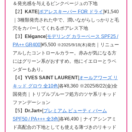
＆発光感を与えるピンクベージュの下地
【2】
KATE
[
ポアレスキーパー FOR ドライ
]¥1,540
｜3種類発売された中で、潤いながらしっかりと毛
穴をカバーしてくれるポアレス下地
【3】
Elégance
[
モデリング カラーベース SPF25 /
PA++ GR400
]¥5,500
｜リニュー
※2025/9/18(木)発売
アルしたコントロールカラー。赤みが気になる方
にはグリーン系がおすすめ。他にイエローとラベ
ンダーもあり。
【4】
YVES SAINT LAURENT
[
オールアワーズ リ
キッド グロウ 全10色
]各¥8,360 ※2025/8/22(金)全
国発売｜トリプルプルーフ処方のツヤ系リキッド
ファンデーション
【5】
Dr.Jart+
[
プレミアム ビューティ バーム
SPF50 / PA+++ 全3色
]各¥6,490｜ナイアシンアミ
ド高配合の下地としても使える薄づきのリキッド