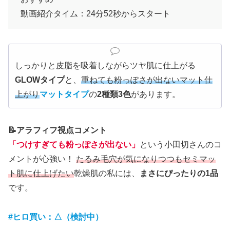
動画紹介タイム：24分52秒からスタート
しっかりと皮脂を吸着しながらツヤ肌に仕上がる
GLOWタイプ
と、
重ねても粉っぽさが出ないマット仕
上がり
マットタイプ
の
2種類3色
があります。
📝アラフィフ視点コメント
「つけすぎても粉っぽさが出ない」
という小田切さんのコ
メントが心強い！
たるみ毛穴が気になりつつもセミマッ
ト肌に仕上げたい
乾燥肌の私には、
まさにぴったりの1品
です。
#ヒロ買い：△（検討中）