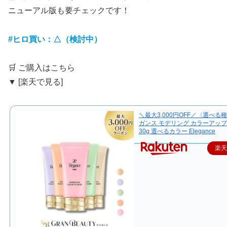
ニューアル版も要チェックです！
#ヒロ買い：△（検討中）
🛒 ご購入はこちら
▼ [楽天で見る]
＼最大3,000円OFF／〈選べる
ガンス モデリング カラーアップ
30g 選べるカラー Elegance
楽