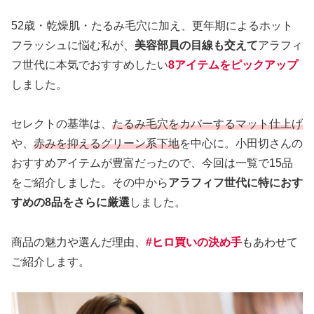
52歳・乾燥肌・たるみ毛穴に加え、更年期によるホット
フラッシュに悩む私が、
美容部員の目線も交えて
アラフィ
フ世代に本気でおすすめしたい
8
アイテム
をピックアップ
しました。
セレクトの基準は、
たるみ毛穴をカバーするマット仕上げ
や、
赤みを抑えるグリーン系下地
を中心に。小田切さんの
おすすめアイテムが豊富だったので、今回は一覧で15品
をご紹介しました。その中から
アラフィフ世代に特におす
すめの8品をさらに厳選
しました。
商品の魅力や選んだ理由、
#ヒロ買いの決め手
もあわせて
ご紹介します。