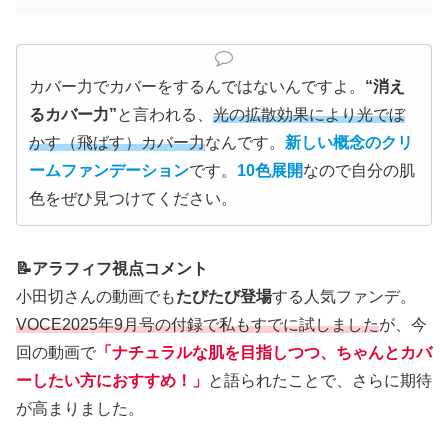
カバー力でカバーをするんではないんですよ。
“消え
るカバー力”
と言われる、
光の拡散効果により光でぼ
かす（飛ばす）カバー力
なんです。
新しい概念のクリ
ームファンデーション
です。
10色展開
なので自分の肌
色をぜひ見つけてください。
📝アラフィフ視点コメント
小田切さんの動画でも
たびたび登場
する人気ファンデ。
VOCE2025年9月号の付録で私もすでに試しました
が、今
回の動画で
「ナチュラルな肌を目指しつつ、ちゃんとカバ
ーしたい方におすすめ！」
と語られたことで、さらに期待
が高まりました。