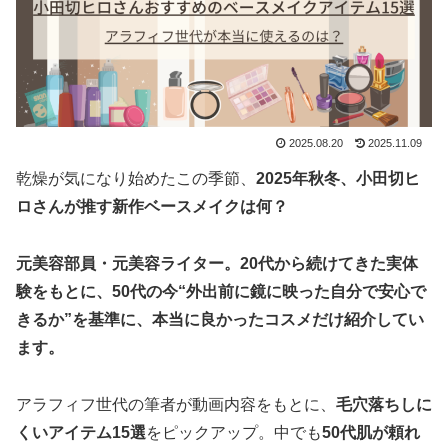
2025.08.20
2025.11.09
乾燥が気になり始めたこの季節、
2025年秋冬、小田切ヒ
ロさんが推す新作ベースメイクは何？
元美容部員・元美容ライター。20代から続けてきた実体
験をもとに、50代の今“外出前に鏡に映った自分で安心で
きるか”を基準に、本当に良かったコスメだけ紹介してい
ます。
アラフィフ世代の筆者が動画内容をもとに、
毛穴落ちしに
くいアイテム15選
をピックアップ。中でも
50代肌が頼れ