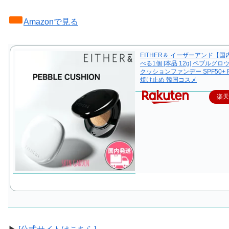
Amazonで見る
EITHER＆ イーザーアンド【
べる1個 [本品 12g] ペブルグロウ
クッションファンデー SPF50+ P
焼け止め 韓国コスメ
楽