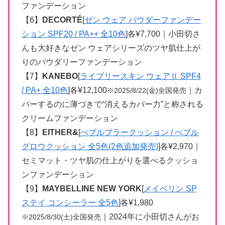
ファンデーション
【6】
DECORTÉ
[
ゼン ウェア パウダーファンデー
ション SPF20 / PA++ 全10色
]各¥7,700｜小田切さ
んも大好きなゼン ウェアシリーズのツヤ肌仕上が
りのパウダリーファンデーション
【7】
KANEBO
[
ライブリースキン ウェアⅡ SPF4
/ PA+ 全10色
]各¥12,100
｜カ
※2025/8/22(金)全国発売
バーするのに薄づきで“消えるカバー力”と称される
クリームファンデーション
【8】
EITHER&
[
ぺブルブラークッション / ぺブル
グロウクッション 全5色(2色追加発売)
]各¥2,970｜
セミマット・ツヤ肌の仕上がりを選べるクッショ
ンファンデーション
【9】
MAYBELLINE NEW YORK
[
メイベリン SP
ステイ コンシーラー 全5色
]各¥1,980
｜2024年に小田切さんがお
※2025/8/30(土)全国発売