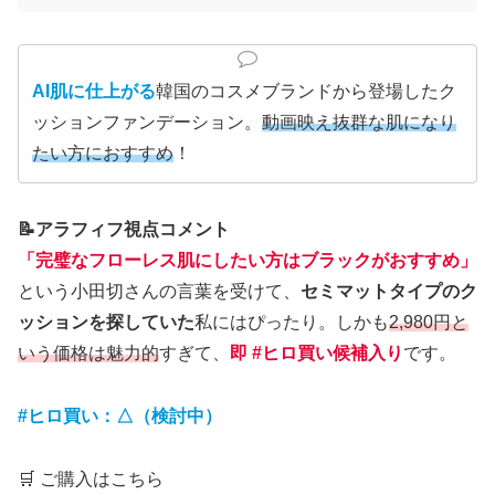
AI肌に仕上がる
韓国のコスメブランドから登場したク
ッションファンデーション。
動画映え抜群な肌になり
たい
方
におすすめ
！
📝アラフィフ視点コメント
「完璧なフローレス肌にしたい方はブラックがおすすめ」
という小田切さんの言葉を受けて、
セミマットタイプのク
ッションを探していた
私にはぴったり。しかも
2,980円と
いう価格は魅力的
すぎて、
即 #ヒロ買い候補入り
です。
#ヒロ買い：△（検討中）
🛒 ご購入はこちら