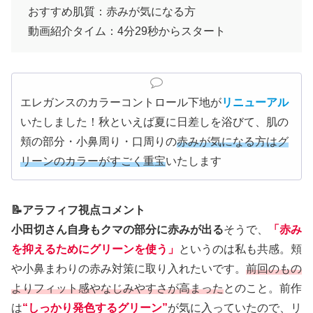
おすすめ肌質：赤みが気になる方
動画紹介タイム：4分29秒からスタート
エレガンスのカラーコントロール下地が
リニューアル
いたしました！秋といえば夏に日差しを浴びて、肌の
頬の部分・小鼻周り・口周りの
赤みが気になる方はグ
リーンのカラーがすごく重宝
いたします
📝アラフィフ視点コメント
小田切さん自身もクマの部分に赤みが出る
そうで、
「赤み
を抑えるためにグリーンを使う」
というのは私も共感。頬
や小鼻まわりの赤み対策に取り入れたいです。
前回のもの
よりフィット感やなじみやすさが高まった
とのこと。前作
は
“しっかり発色するグリーン”
が気に入っていたので、リ