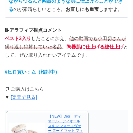
ながらつるんと陶器のような肌に仕上げることができ
る
のが素晴らしいところ。
お直しにも重宝
しますよ。
📝アラフィフ視点コメント
ベスト3入り
したことに加え、
他の動画でも小田切さんが
繰り返し絶賛していた名品
。
陶器肌に仕上げる総仕上げ
と
して、ぜひ取り入れたいアイテムです。
#ヒロ買い：△（検討中）
🛒 ご購入はこちら
▼
[楽天で見る]
【NEW】Dior ディ
オール ディオール
スキン フォーエヴァ
ー ヌード マット フィ