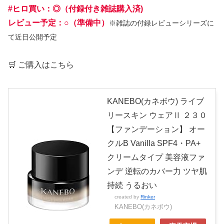
#ヒロ買い：◎（付録付き雑誌購入済)
レビュー予定：○（準備中）
※雑誌の付録レビューシリーズに
て近日公開予定
🛒 ご購入はこちら
KANEBO(カネボウ) ライブ
リースキン ウェアⅡ ２３０
【ファンデーション】 オー
クルB Vanilla SPF4・PA+
クリームタイプ 美容液ファ
ンデ 逆転のカバー力 ツヤ肌
持続 うるおい
created by
Rinker
KANEBO(カネボウ)