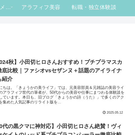
#ヒロ買い コスメレビュー
アラフィフ美容
転職・独立体験談
2024秋】小田切ヒロさんおすすめ！プチプラマスカ
徹底比較｜ファシオvsセザンヌ＋話題のアイライナ
も紹介
にちは。「きょうかの美ライフ」では、元美容部員＆元雑誌の美容ライ
のアラフィフ世代の筆者が、50代からの美容や仕事にまつわる体験談を
しています。本日も、旧ブログ「きょうかの詩（うた）」で多くのアク
を集めた人気記事のリライト版を...
2025.05.12
50代の黒クマに神対応】小田切ヒロさん絶賛！ヴィ
vsケイトのレッド系プチプラコンシーラー徹底比較