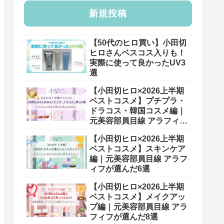
新規投稿
【50代のヒロ買い】小田切
ヒロさんベスコス入りも！
実際に使って良かったUV3
選
【小田切ヒロ×2026上半期
ベストコスメ】プチプラ・
ドラコス・韓国コスメ編｜
元美容部員目線 アラフィフ
が選んだ7選
【小田切ヒロ×2026上半期
ベストコスメ】スキンケア
編｜元美容部員目線 アラフ
ィフが選んだ6選
【小田切ヒロ×2026上半期
ベストコスメ】メイクアッ
プ編｜元美容部員目線 アラ
フィフが選んだ8選