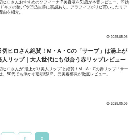
切ヒロさんおすすめのソフィーナiP美容液を51歳が本音レビュー。即効
り“キメの整い”や凹凸改善に実感あり。アラフィフがリピ買いしたリア
理由を紹介。
2025.05.08
田切ヒロさん絶賛！M・A・Cの「サーブ」は湯上が
美人リップ｜大人世代にも似合う赤リップレビュー
切ヒロさんが“湯上がり美人リップ”と絶賛！M・A・Cの赤リップ「サー
は、50代でも浮かず透明感UP。元美容部員が徹底レビュー。
2025.05.06
…
8
9