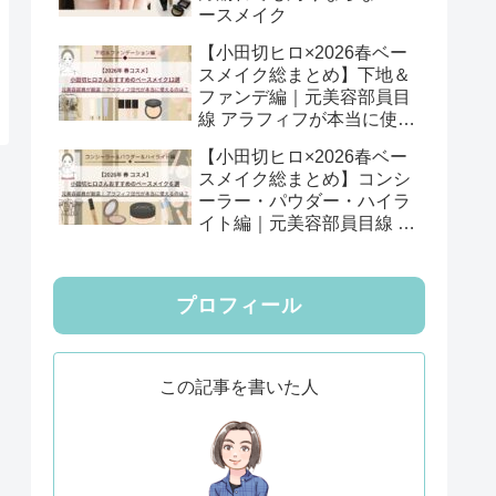
ースメイク
【小田切ヒロ×2026春ベー
スメイク総まとめ】下地＆
ファンデ編｜元美容部員目
線 アラフィフが本当に使え
る12選
【小田切ヒロ×2026春ベー
スメイク総まとめ】コンシ
ーラー・パウダー・ハイラ
イト編｜元美容部員目線 ア
ラフィフが本当に使える6
選
プロフィール
この記事を書いた人