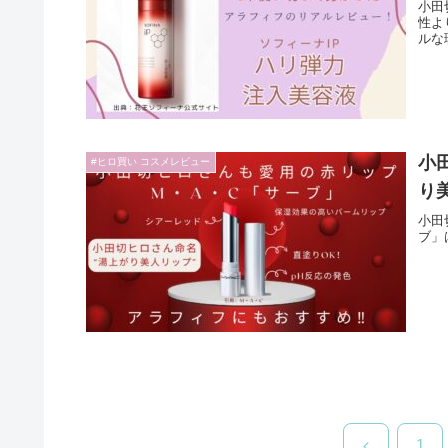
小田
性よ
ルな
小
#ヒロ買い コスメレビュー
り
小田
ブ」
前
1