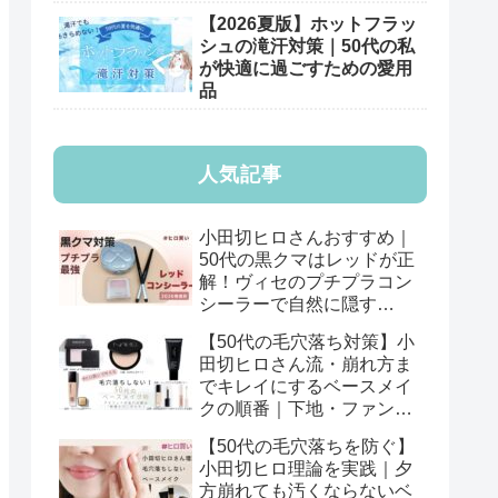
【2026夏版】ホットフラッ
シュの滝汗対策｜50代の私
が快適に過ごすための愛用
品
人気記事
小田切ヒロさんおすすめ｜
50代の黒クマはレッドが正
解！ヴィセのプチプラコン
シーラーで自然に隠す
【2026年版】
【50代の毛穴落ち対策】小
田切ヒロさん流・崩れ方ま
でキレイにするベースメイ
クの順番｜下地・ファン
デ・パウダーの基本
【50代の毛穴落ちを防ぐ】
小田切ヒロ理論を実践｜夕
方崩れても汚くならないベ