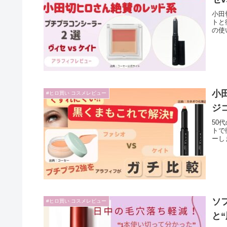
小田
トと
の使
小
#ヒロ買い コスメレビュー
ジ
50
トで
ーし
ソ
#ヒロ買い コスメレビュー
と