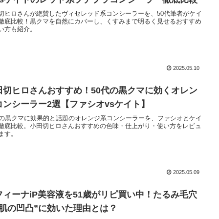
切ヒロさんが絶賛したヴィセレッド系コンシーラーを、50代筆者がケイ
徹底比較！黒クマを自然にカバーし、くすみまで明るく見せるおすすめ
い方も紹介。
2025.05.10
田切ヒロさんおすすめ！50代の黒クマに効くオレン
コンシーラー2選【ファシオvsケイト】
代の黒クマに効果的と話題のオレンジ系コンシーラーを、ファシオとケイ
徹底比較。小田切ヒロさんおすすめの色味・仕上がり・使い方をレビュ
ます。
2025.05.09
フィーナiP美容液を51歳がリピ買い中！たるみ毛穴
“肌の凹凸”に効いた理由とは？