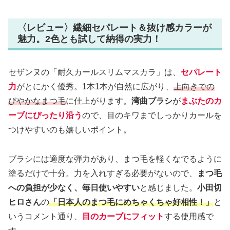
〈レビュー〉繊細セパレート＆抜け感カラーが
魅力。2色とも試して納得の実力！
セザンヌの「耐久カールスリムマスカラ」は、
セパレート
力
がとにかく優秀。1本1本が自然に広がり、
上向きでの
びやかなまつ毛
に仕上がります。
湾曲ブラシ
が
まぶたのカ
ーブにぴったり沿う
ので、目のキワまでしっかりカールを
つけやすいのも嬉しいポイント。
ブラシには適度な弾力があり、まつ毛を軽くなでるように
塗るだけで十分。力を入れすぎる必要がないので、
まつ毛
への負担が少なく、毎日使いやすい
と感じました。
小田切
ヒロさん
の
「日本人のまつ毛にめちゃくちゃ好相性！」
と
いうコメント通り、
目のカーブにフィット
する使用感で