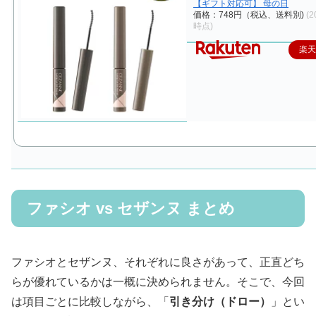
【ギフト対応可】 母の日
価格：748円（税込、送料別)
(2
時点)
楽
ファシオ vs セザンヌ まとめ
ファシオとセザンヌ、それぞれに良さがあって、正直どち
らが優れているかは一概に決められません。そこで、今回
は項目ごとに比較しながら、「
引き分け（ドロー）
」とい