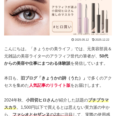
2025.05.12
2025.12.22
こんにちは。「きょうかの美ライフ」では、元美容部員＆
元雑誌の美容ライターのアラフィフ世代の筆者が、
50代
からの美容や仕事にまつわる体験談
を発信しています。
本日も、
旧ブログ「きょうかの詩（うた）」
で多くのアク
セスを集めた
人気記事のリライト版
をお届けします。
2024年秋、
小田切ヒロさん
が紹介した話題の
プチプラマ
スカラ
。1,500円以下で買えるとは思えない実力派の中か
ら、
ファシオとセザンヌ
の2本に注目
して、実際の使用感