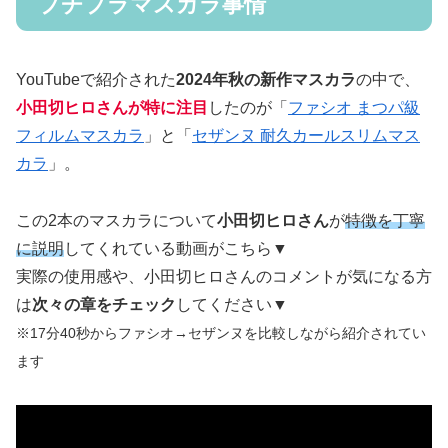
プチプラマスカラ事情
YouTubeで紹介された
2024年秋の新作マスカラ
の中で、
小田切ヒロさんが特に注目
したのが「
ファシオ まつパ級
フィルムマスカラ
」と「
セザンヌ 耐久カールスリムマス
カラ
」。
この2本のマスカラについて
小田切ヒロさん
が
特徴を丁寧
に説明
してくれている動画がこちら▼
実際の使用感や、小田切ヒロさんのコメントが気になる方
は
次々の章をチェック
してください▼
※17分40秒からファシオ→セザンヌを比較しながら紹介されてい
ます