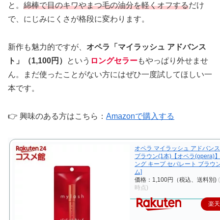
と。
綿棒で目のキワやまつ毛の油分を軽くオフする
だけ
で、にじみにくさが格段に変わります。
新作も魅力的ですが、
オペラ「マイラッシュ アドバンス
ト」（1,100円）
という
ロングセラー
もやっぱり外せませ
ん。まだ使ったことがない方にはぜひ一度試してほしい一
本です。
👉 興味のある方はこちら：
Amazonで購入する
オペラ マイラッシュ アドバンスト
ブラウン(1本)【オペラ(opera)
ング キープ セパレート ブラウ
ム]
価格：1,100円（税込、送料別)
時点)
楽