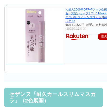
＼最大2000円OFF+Pアップ企
セー認定ショップ】24.7.16new
まつパ級 フィルム マスカラ (極細
ック 5g
価格：1,320円（税込、送料無料
(2025/5/12時点)
楽
セザンヌ「耐久カールスリムマスカ
ラ」（2色展開）