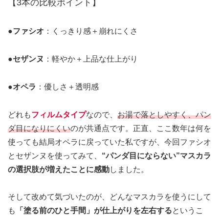
【3本の比較ポイント】
●
ファシオ
：くっきり感＋崩れにくさ
●セザンヌ
：軽やか＋上品な仕上がり
●オペラ
：優しさ＋透明感
どれも
フィルムタイプ
なので、
お湯で落としやすく、パン
ダ目になりにくい
のが共通点です。正直、ここ数年は何を
使っても結局オペラに戻っていた私ですが、今回ファシオ
とセザンヌを使ってみて、
“パンダ目にならない”マスカラ
の選択肢が増えたことに感動
しました。
そして改めて気づいたのが、どんなマスカラを使うにして
も
「塗る前のひと手間」が仕上がりを左右する
というこ