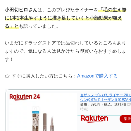
小田切ヒロさん
は、このブレぴたライナーを
「毛の生え際
に1本1本生やすように描き足していくと小顔効果が狙え
る」と
も語っていました。
いまだにドラッグストアでは品切れしているところもあり
ますので、気になる人は見かけたら即買いをおすすめしま
す！
👉 すぐに購入したい方はこちら：
Amazonで購入する
セザンヌ ブレぴたライナー 20
ウン(0.67ml)【セザンヌ(CEZAN
価格：891円（税込、送料別)
(2
時点)
楽