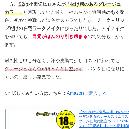
一方、
S2
は
小田切ヒロさん
が
「抜け感のあるグレージュ
カラー」
と表現していた通り、やわらかく透明感のある発
色。初めて挑戦した淡色マスカラでしたが、
チーク＋リッ
プだけの在宅ワークメイク
にぴったりでした。アイメイク
を省いても、
目元がほんのり引き締まる
ので気分も上がり
ます。
耐久性も申し分なく、汗や皮脂で少し目の下に触れても、
グレージュなら色がほとんど目立たず
、パンダ目になりに
くいのも嬉しい発見でした。
👉 試してみたい方はこちら：
Amazonで購入する
【5/9 20時～全品共通10％ク
セザンヌ 耐久カールスリムマス
ブラシ 自然に際立つ＜CEZAN
ヌ＞【正規品】【メール便1通3