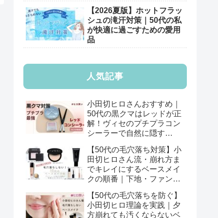
【2026夏版】ホットフラッ
シュの滝汗対策｜50代の私
が快適に過ごすための愛用
品
人気記事
小田切ヒロさんおすすめ｜
50代の黒クマはレッドが正
解！ヴィセのプチプラコン
シーラーで自然に隠す
【2026年版】
【50代の毛穴落ち対策】小
田切ヒロさん流・崩れ方ま
でキレイにするベースメイ
クの順番｜下地・ファン
デ・パウダーの基本
【50代の毛穴落ちを防ぐ】
小田切ヒロ理論を実践｜夕
方崩れても汚くならないベ