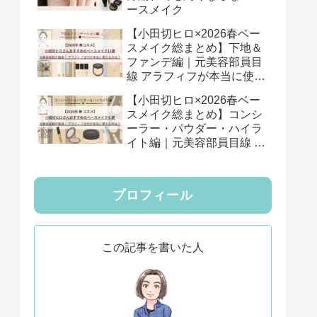
ースメイク
【小田切ヒロ×2026春ベー
スメイク総まとめ】下地＆
ファンデ編｜元美容部員目
線 アラフィフが本当に使え
る12選
【小田切ヒロ×2026春ベー
スメイク総まとめ】コンシ
ーラー・パウダー・ハイラ
イト編｜元美容部員目線 ア
ラフィフが本当に使える6
選
プロフィール
この記事を書いた人