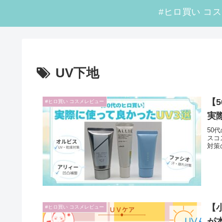
UV下地
【
#ヒロ買い コスメレビュー
実
50
スコ
対策
【
#ヒロ買い コスメレビュー
が