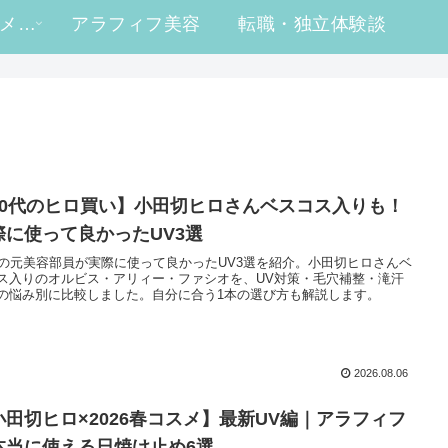
#ヒロ買い コスメレビュー
アラフィフ美容
転職・独立体験談
50代のヒロ買い】小田切ヒロさんベスコス入りも！
際に使って良かったUV3選
代の元美容部員が実際に使って良かったUV3選を紹介。小田切ヒロさんベ
ス入りのオルビス・アリィー・ファシオを、UV対策・毛穴補整・滝汗
の悩み別に比較しました。自分に合う1本の選び方も解説します。
2026.08.06
小田切ヒロ×2026春コスメ】最新UV編｜アラフィフ
本当に使える日焼け止め6選