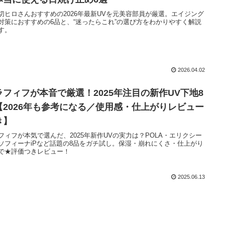
切ヒロさんおすすめの2026年最新UVを元美容部員が厳選。エイジング
対策におすすめの6品と、“迷ったらこれ”の選び方をわかりやすく解説
す。
2026.04.02
ラフィフが本音で厳選！2025年注目の新作UV下地8
【2026年も参考になる／使用感・仕上がりレビュー
き】
フィフが本気で選んだ、2025年新作UVの実力は？POLA・エリクシー
ソフィーナiPなど話題の8品をガチ試し。保湿・崩れにくさ・仕上がり
で★評価つきレビュー！
2025.06.13