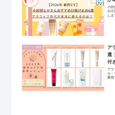
小田
や汗
しま
ア
アラフィフ美容
選
付
アラ
ル・
重視