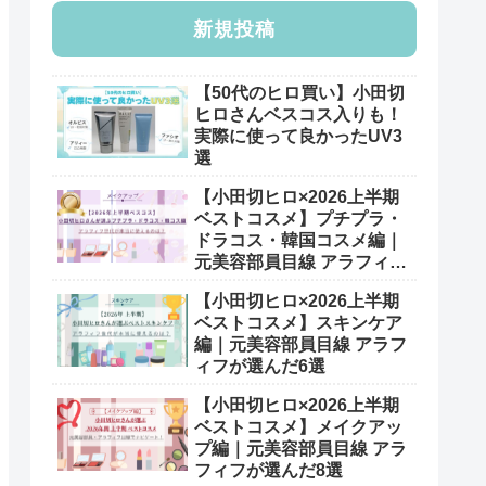
新規投稿
【50代のヒロ買い】小田切
ヒロさんベスコス入りも！
実際に使って良かったUV3
選
【小田切ヒロ×2026上半期
ベストコスメ】プチプラ・
ドラコス・韓国コスメ編｜
元美容部員目線 アラフィフ
が選んだ7選
【小田切ヒロ×2026上半期
ベストコスメ】スキンケア
編｜元美容部員目線 アラフ
ィフが選んだ6選
【小田切ヒロ×2026上半期
ベストコスメ】メイクアッ
プ編｜元美容部員目線 アラ
フィフが選んだ8選