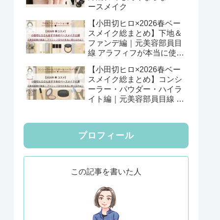
ースメイク
【小田切ヒロ×2026春ベー
スメイク総まとめ】下地＆
ファンデ編｜元美容部員目
線 アラフィフが本当に使え
る12選
【小田切ヒロ×2026春ベー
スメイク総まとめ】コンシ
ーラー・パウダー・ハイラ
イト編｜元美容部員目線 ア
ラフィフが本当に使える6
選
プロフィール
この記事を書いた人