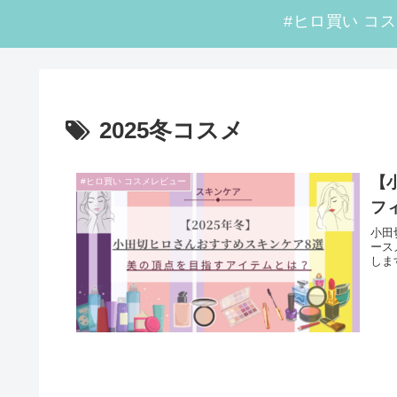
2025冬コスメ
【
#ヒロ買い コスメレビュー
フ
小田
ース
しま