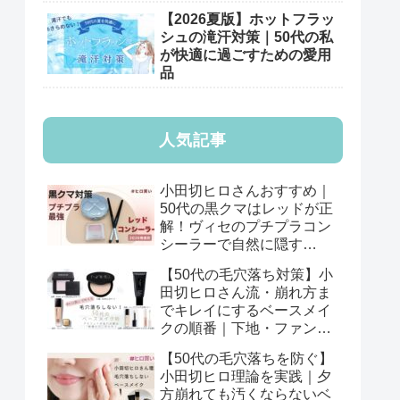
【2026夏版】ホットフラッ
シュの滝汗対策｜50代の私
が快適に過ごすための愛用
品
人気記事
小田切ヒロさんおすすめ｜
50代の黒クマはレッドが正
解！ヴィセのプチプラコン
シーラーで自然に隠す
【2026年版】
【50代の毛穴落ち対策】小
田切ヒロさん流・崩れ方ま
でキレイにするベースメイ
クの順番｜下地・ファン
デ・パウダーの基本
【50代の毛穴落ちを防ぐ】
小田切ヒロ理論を実践｜夕
方崩れても汚くならないベ