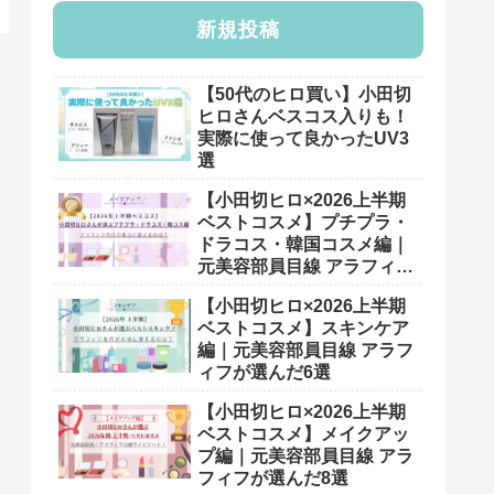
新規投稿
【50代のヒロ買い】小田切
ヒロさんベスコス入りも！
実際に使って良かったUV3
選
【小田切ヒロ×2026上半期
ベストコスメ】プチプラ・
ドラコス・韓国コスメ編｜
元美容部員目線 アラフィフ
が選んだ7選
【小田切ヒロ×2026上半期
ベストコスメ】スキンケア
編｜元美容部員目線 アラフ
ィフが選んだ6選
【小田切ヒロ×2026上半期
ベストコスメ】メイクアッ
プ編｜元美容部員目線 アラ
フィフが選んだ8選