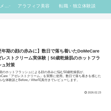
#ヒロ買い コスメレビュー
アラフィフ美容
転職・独立体験談
更年期の顔の赤みに】数日で落ち着いたDoMeCare
ゼレストクリーム実体験｜50歳乾燥肌のホットフラ
シュ対策
期のホットフラッシュによる顔の赤みに悩む50歳乾燥肌が、
MeCare「アゼレストクリーム」を実際に使用。数日で落ち着きを感じた
ルな体験談とBefore／After写真付きでレビューします。
2026.02.23