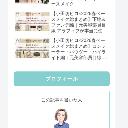
ースメイク
【小田切ヒロ×2026春ベー
スメイク総まとめ】下地＆
ファンデ編｜元美容部員目
線 アラフィフが本当に使え
る12選
【小田切ヒロ×2026春ベー
スメイク総まとめ】コンシ
ーラー・パウダー・ハイラ
イト編｜元美容部員目線 ア
ラフィフが本当に使える6
選
プロフィール
この記事を書いた人