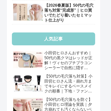
【2026春夏版】50代の毛穴
落ち対策“完成形”｜ヒロ買
いでたどり着いたセミマッ
ト仕上がり
人気記事
小田切ヒロさんおすすめ｜
50代の黒クマはレッドが正
解！ヴィセのプチプラコン
シーラーで自然に隠す
【2026年版】
【50代の毛穴落ち対策】小
田切ヒロさん流・崩れ方ま
でキレイにするベースメイ
クの順番｜下地・ファン
デ・パウダーの基本
【50代の毛穴落ちを防ぐ】
小田切ヒロ理論を実践｜夕
方崩れても汚くならないベ