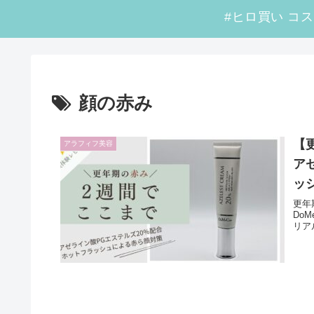
顔の赤み
【
アラフィフ美容
ア
ッ
更年
Do
リア